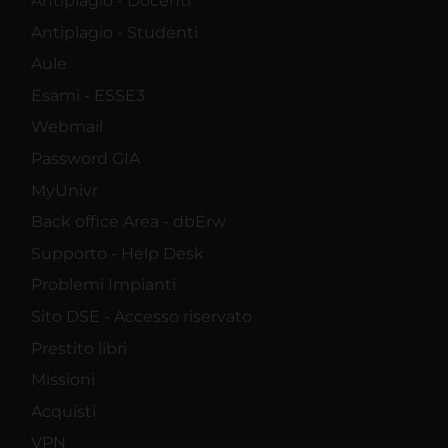
Antiplagio - Docenti
raccolto dal tuo utilizzo dei loro servizi.
Antiplagio - Studenti
Aule
Esami - ESSE3
Webmail
Password GIA
MyUnivr
Back office Area - dbErw
Supporto - Help Desk
Problemi Impianti
Sito DSE - Accesso riservato
Prestito libri
Missioni
Acquisti
VPN