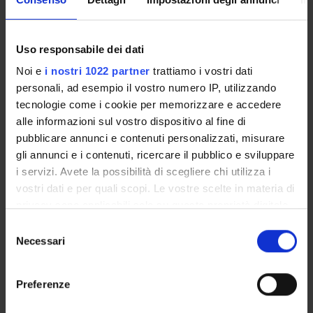
DEPARTMENT FACILITIES
Uso responsabile dei dati
RESEARCH LABORATORIES
Noi e
i nostri 1022 partner
trattiamo i vostri dati
personali, ad esempio il vostro numero IP, utilizzando
RESEARCH CENTRES
tecnologie come i cookie per memorizzare e accedere
alle informazioni sul vostro dispositivo al fine di
LIBRARIES
pubblicare annunci e contenuti personalizzati, misurare
SPIN OFF AND COMPANIES
gli annunci e i contenuti, ricercare il pubblico e sviluppare
i servizi. Avete la possibilità di scegliere chi utilizza i
Contacts
vostri dati e per quali scopi. Le vostre scelte in materia di
privacy sono applicabili solo su questa proprietà digitale
People
in cui avete effettuato le vostre scelte. È possibile
Selezione
Places
modificare o revocare il proprio consenso in qualsiasi
Necessari
del
Calendar
momento dalla Dichiarazione sui cookie o facendo clic
consenso
sull'icona di attivazione della privacy.
Preferenze
Con il tuo consenso, vorremmo anche: