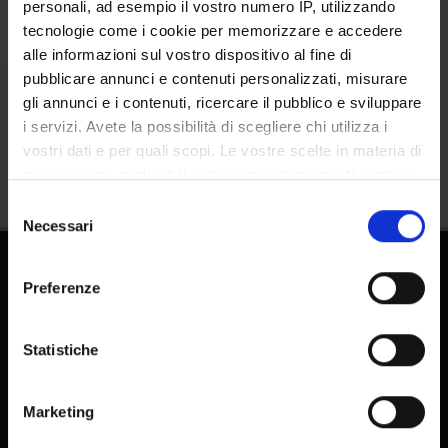
personali, ad esempio il vostro numero IP, utilizzando
tecnologie come i cookie per memorizzare e accedere
alle informazioni sul vostro dispositivo al fine di
pubblicare annunci e contenuti personalizzati, misurare
gli annunci e i contenuti, ricercare il pubblico e sviluppare
Share
i servizi. Avete la possibilità di scegliere chi utilizza i
vostri dati e per quali scopi. Le vostre scelte in materia di
privacy sono applicabili solo su questa proprietà digitale
in cui avete effettuato le vostre scelte. È possibile
Selezione
modificare o revocare il proprio consenso in qualsiasi
Necessari
del
momento dalla Dichiarazione sui cookie o facendo clic
consenso
sull'icona di attivazione della privacy.
Preferenze
Con il tuo consenso, vorremmo anche:
raccogliere informazioni sulla tua posizione
Statistiche
geografica, con un'approssimazione di qualche
FAQ - Frequently Asked Questions DSE
metro,
Marketing
Identificare il tuo dispositivo, scansionandolo
E-learning
attivamente alla ricerca di caratteristiche specifiche