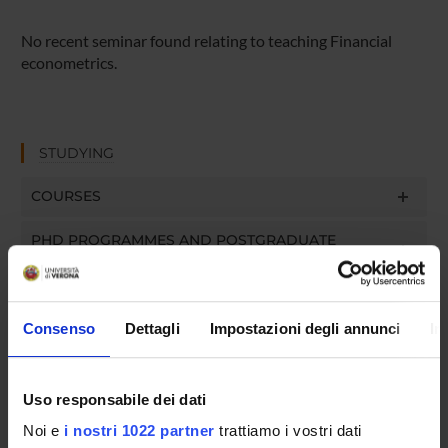
No recent seminar found relating to teaching Financial
econometrics.
STUDYING
COURSES
PHD PROGRAMMES AND POSTGRADUATE
TRAINING
Contacts
Consenso
Dettagli
Impostazioni degli annunci
In
People
Places
Uso responsabile dei dati
Calendar
Noi e
i nostri 1022 partner
trattiamo i vostri dati