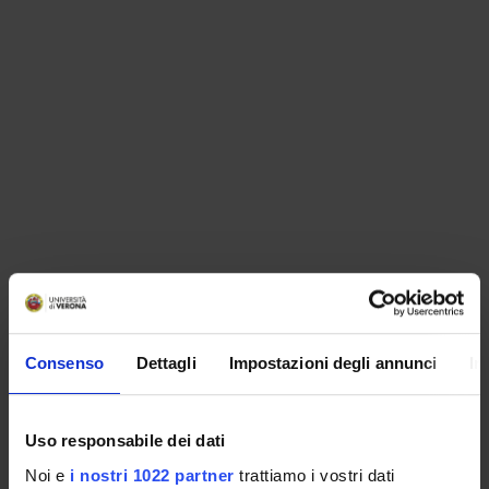
ORGANIZZAZIONE
Consenso
Dettagli
Impostazioni degli annunci
In
GOVERNANCE
COMMISSIONI
Uso responsabile dei dati
UFFICI E STRUTTURE DI SERVIZIO
Noi e
i nostri 1022 partner
trattiamo i vostri dati