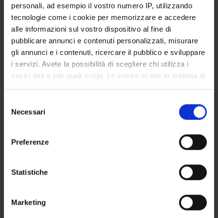
personali, ad esempio il vostro numero IP, utilizzando
SERVIZI DI SEGRETERIA STUDENTI
tecnologie come i cookie per memorizzare e accedere
alle informazioni sul vostro dispositivo al fine di
STRUTTURE DEL DIPARTIMENTO
pubblicare annunci e contenuti personalizzati, misurare
gli annunci e i contenuti, ricercare il pubblico e sviluppare
LABORATORI DI RICERCA
i servizi. Avete la possibilità di scegliere chi utilizza i
vostri dati e per quali scopi. Le vostre scelte in materia di
CENTRI DI RICERCA
privacy sono applicabili solo su questa proprietà digitale
BIBLIOTECHE
in cui avete effettuato le vostre scelte. È possibile
Selezione
modificare o revocare il proprio consenso in qualsiasi
Necessari
del
SPIN OFF E AZIENDE
momento dalla Dichiarazione sui cookie o facendo clic
consenso
sull'icona di attivazione della privacy.
Preferenze
Contatti
Con il tuo consenso, vorremmo anche:
Persone
raccogliere informazioni sulla tua posizione
Statistiche
Luoghi
geografica, con un'approssimazione di qualche
Calendario
metro,
Marketing
Identificare il tuo dispositivo, scansionandolo
attivamente alla ricerca di caratteristiche specifiche