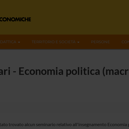
IDATTICA
TERRITORIO E SOCIETÀ
PERSONE
CON
nari - Economia politica (mac
tato trovato alcun seminario relativo all'insegnamento Economia 