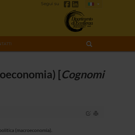
Segui su
TATTI
roeconomia) [
Cognomi
politica (macroeconomia).