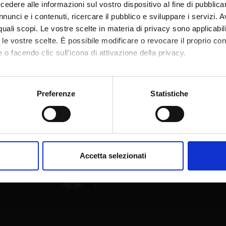
dere alle informazioni sul vostro dispositivo al fine di pubblica
nunci e i contenuti, ricercare il pubblico e sviluppare i servizi. A
r quali scopi. Le vostre scelte in materia di privacy sono applicabi
to le vostre scelte. È possibile modificare o revocare il proprio 
 o facendo clic sull'icona di attivazione della privacy.
Condividi
mo anche:
oni sulla tua posizione geografica, con un'approssimazione di qu
Preferenze
Statistiche
spositivo, scansionandolo attivamente alla ricerca di caratteristich
aborati i tuoi dati personali e imposta le tue preferenze nella
s
consenso in qualsiasi momento dalla Dichiarazione sui cookie.
Accetta selezionati
nalizzare contenuti ed annunci, per fornire funzionalità dei socia
inoltre informazioni sul modo in cui utilizzi il nostro sito con i n
icità e social media, i quali potrebbero combinarle con altre inform
lizzo dei loro servizi.