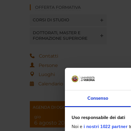
OFFERTA FORMATIVA
CORSI DI STUDIO
DOTTORATI, MASTER E
FORMAZIONE SUPERIORE
Contatti
Persone
Luoghi
Calendario
Consenso
AGENDA DI OGGI
gio
Uso responsabile dei dati
6 agosto 2026
Noi e
i nostri 1022 partner
t