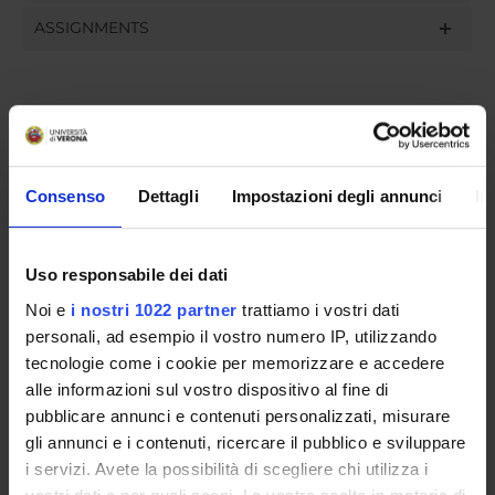
ASSIGNMENTS
ORGANISATION
GOVERNANCE
Consenso
Dettagli
Impostazioni degli annunci
In
COMMITTEES
Uso responsabile dei dati
DEPARTMENT ADMINISTRATION OFFICES
Noi e
i nostri 1022 partner
trattiamo i vostri dati
personali, ad esempio il vostro numero IP, utilizzando
STUDENT ADMINISTRATION OFFICES
tecnologie come i cookie per memorizzare e accedere
alle informazioni sul vostro dispositivo al fine di
DEPARTMENT FACILITIES
pubblicare annunci e contenuti personalizzati, misurare
gli annunci e i contenuti, ricercare il pubblico e sviluppare
RESEARCH LABORATORIES
i servizi. Avete la possibilità di scegliere chi utilizza i
RESEARCH CENTRES