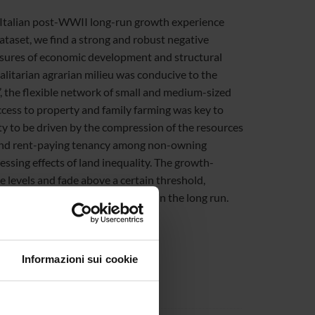
e Italian post-WWII long-run growth experience
ataset, we find a strong and robust negative
asures of economic development and structural
alitarian agrarian milieu was conducive to the
’, the flexible network of small and medium-sized
cess to property and family farming was key to
ity to be driven by the compression of the resources
ng and rent-paying tenancy among non-owning
ssing effects of land inequality. The growth-
e levels and fade above a certain threshold,
 shape structural transformation in the long run.
Informazioni sui cookie