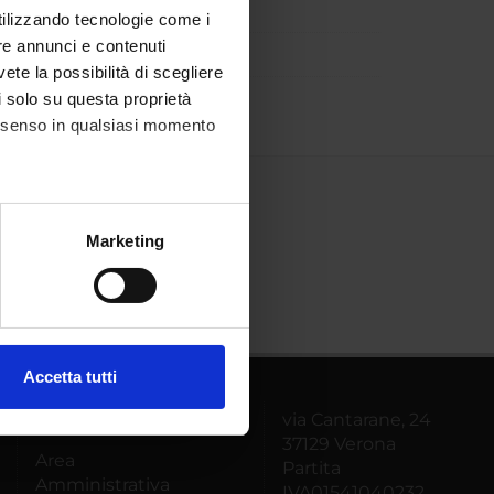
utilizzando tecnologie come i
re annunci e contenuti
vete la possibilità di scegliere
li solo su questa proprietà
consenso in qualsiasi momento
alche metro,
Marketing
e specifiche (impronte
ezione dettagli
. Puoi
Accetta tutti
l media e per analizzare il
via Cantarane, 24
MyUnivr
ostri partner che si occupano
37129 Verona
azioni che hai fornito loro o
Area
Partita
Amministrativa
IVA01541040232