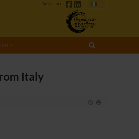
Segui su
TATTI
rom Italy