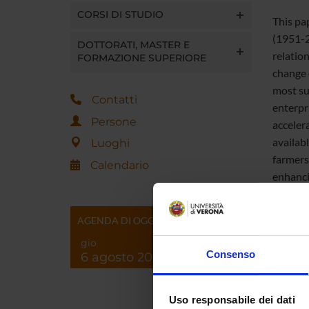
CORSI DI STUDIO
This pa
(1951-2
DOTTORATI, MASTER E
relatio
FORMAZIONE SUPERIORE
change 
most su
Contatti
enterpr
Persone
acceler
availab
Luoghi
farmers
Calendario
enhanci
consist
AGENDA DI OGGI
gio
Consenso
6 agosto 2026
Referen
Uso responsabile dei dati