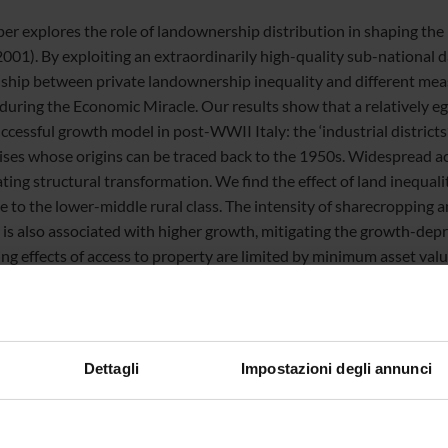
per explores the role of landownership distribution in shaping th
001). By exploiting an extraordinarily high-quality sub-national d
nship between private landownership inequality and different me
during the Economic Miracle. Our results show that a relatively eg
ccessful growth model in post-WWII Italy: the ‘industrial districts
ises whose origins can be traced back to the 1950s. Widespread ac
ating structural transformation. We find the effect of land inequal
le to the lower-middle rural class. The intensity of sharecroppi
 is also associated with higher growth, mitigating the growth-depre
ng effects of access to property are limited by minimum asset valu
ent with the existence of credit constraints and poverty traps that
Dettagli
Impostazioni degli annunci
te
Angelo Zago