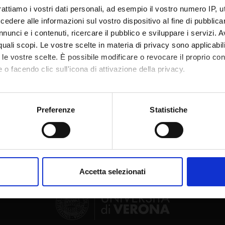
te esterno
rattiamo i vostri dati personali, ad esempio il vostro numero IP, 
dere alle informazioni sul vostro dispositivo al fine di pubblica
bblicazione
16 settembre 2024
nunci e i contenuti, ricercare il pubblico e sviluppare i servizi. A
r quali scopi. Le vostre scelte in materia di privacy sono applicabi
to le vostre scelte. È possibile modificare o revocare il proprio 
 o facendo clic sull'icona di attivazione della privacy.
mo anche:
Condividi
oni sulla tua posizione geografica, con un'approssimazione di qu
Preferenze
Statistiche
spositivo, scansionandolo attivamente alla ricerca di caratteristich
aborati i tuoi dati personali e imposta le tue preferenze nella
s
consenso in qualsiasi momento dalla Dichiarazione sui cookie.
Accetta selezionati
nalizzare contenuti ed annunci, per fornire funzionalità dei socia
inoltre informazioni sul modo in cui utilizzi il nostro sito con i n
icità e social media, i quali potrebbero combinarle con altre inform
lizzo dei loro servizi.