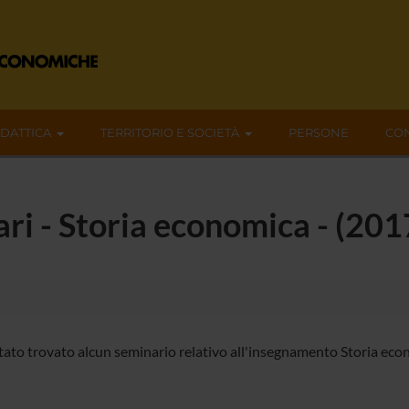
IDATTICA
TERRITORIO E SOCIETÀ
PERSONE
CON
nari - Storia economica - (20
tato trovato alcun seminario relativo all'insegnamento Storia eco