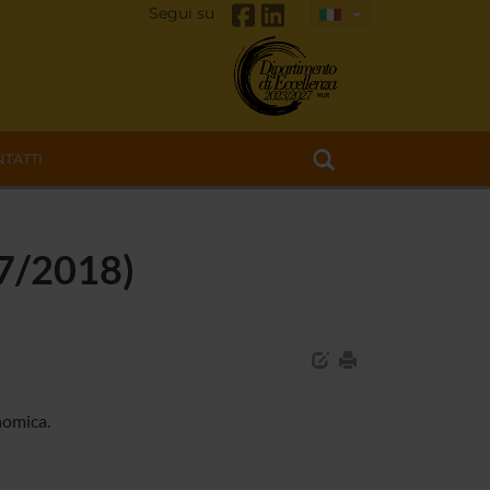
Segui su
TATTI
17/2018)
nomica.