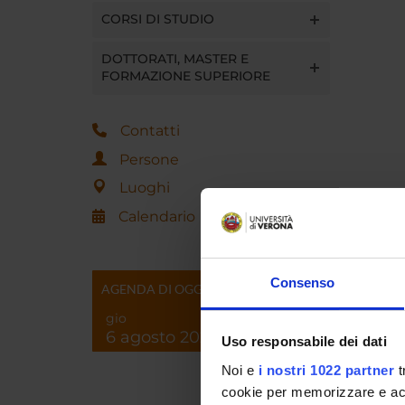
CORSI DI STUDIO
DOTTORATI, MASTER E
FORMAZIONE SUPERIORE
Contatti
Persone
Luoghi
Calendario
Consenso
AGENDA DI OGGI
gio
6 agosto 2026
Uso responsabile dei dati
Noi e
i nostri 1022 partner
t
cookie per memorizzare e acce