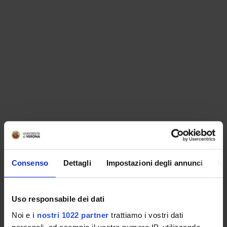
ORGANISATION
Consenso
Dettagli
Impostazioni degli annunci
In
GOVERNANCE
COMMITTEES
Uso responsabile dei dati
Noi e
i nostri 1022 partner
trattiamo i vostri dati
DEPARTMENT ADMINISTRATION OFFICES