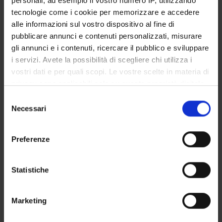
personali, ad esempio il vostro numero IP, utilizzando
STUDENT ADMINISTRATION OFFICES
tecnologie come i cookie per memorizzare e accedere
alle informazioni sul vostro dispositivo al fine di
DEPARTMENT FACILITIES
pubblicare annunci e contenuti personalizzati, misurare
gli annunci e i contenuti, ricercare il pubblico e sviluppare
RESEARCH LABORATORIES
i servizi. Avete la possibilità di scegliere chi utilizza i
vostri dati e per quali scopi. Le vostre scelte in materia di
RESEARCH CENTRES
privacy sono applicabili solo su questa proprietà digitale
in cui avete effettuato le vostre scelte. È possibile
Selezione
LIBRARIES
modificare o revocare il proprio consenso in qualsiasi
Necessari
del
momento dalla Dichiarazione sui cookie o facendo clic
SPIN OFF AND COMPANIES
consenso
sull'icona di attivazione della privacy.
Preferenze
Contacts
Con il tuo consenso, vorremmo anche:
People
raccogliere informazioni sulla tua posizione
Statistiche
Places
geografica, con un'approssimazione di qualche
metro,
Calendar
Marketing
Identificare il tuo dispositivo, scansionandolo
attivamente alla ricerca di caratteristiche specifiche