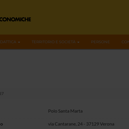
IDATTICA
TERRITORIO E SOCIETÀ
PERSONE
CON
.27
Polo Santa Marta
zo
via Cantarane, 24 - 37129 Verona