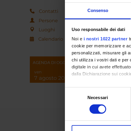
Consenso
Contatti
Persone
Luoghi
Uso responsabile dei dati
Calendario
Noi e
i nostri 1022 partner
t
cookie per memorizzare e acce
personalizzati, misurare gli an
chi utilizza i vostri dati e pe
AGENDA DI OGGI
digitale in cui avete effettua
ven
dalla Dichiarazione sui cookie
7 agosto 2026
Con il tuo consenso, vorrem
Selezione
raccogliere informazi
Necessari
del
Identificare il tuo di
consenso
digitali).
Approfondisci come vengono el
modificare o ritirare il tuo 