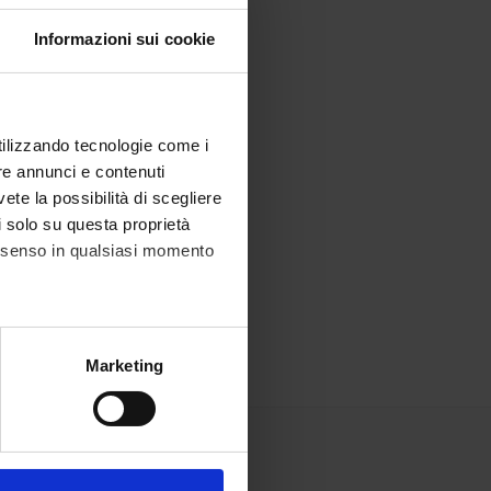
Informazioni sui cookie
utilizzando tecnologie come i
re annunci e contenuti
vete la possibilità di scegliere
li solo su questa proprietà
consenso in qualsiasi momento
alche metro,
Marketing
e specifiche (impronte
ezione dettagli
. Puoi