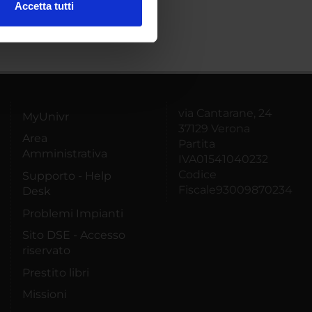
Accetta tutti
l media e per analizzare il
ostri partner che si occupano
azioni che hai fornito loro o
via Cantarane, 24
MyUnivr
37129 Verona
Area
Partita
Amministrativa
IVA01541040232
Codice
Supporto - Help
Fiscale93009870234
Desk
Problemi Impianti
Sito DSE - Accesso
riservato
Prestito libri
Missioni