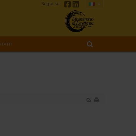
Segui su
TATTI