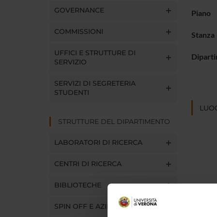
GOVERNANCE
Piano
COMMISSIONI
Stanza
UFFICI E STRUTTURE DI
Dipart
SERVIZIO
SERVIZI DI SEGRETERIA
STUDENTI
LUOG
STRUTTURE DEL DIPARTIMENTO
LABORATORI DI RICERCA
CENTRI DI RICERCA
BIBLIOTECHE
SPIN OFF E AZIENDE