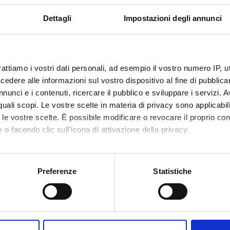
Dettagli
Impostazioni degli annunci
rattiamo i vostri dati personali, ad esempio il vostro numero IP, 
dere alle informazioni sul vostro dispositivo al fine di pubblica
nunci e i contenuti, ricercare il pubblico e sviluppare i servizi. A
r quali scopi. Le vostre scelte in materia di privacy sono applicabi
to le vostre scelte. È possibile modificare o revocare il proprio 
 o facendo clic sull'icona di attivazione della privacy.
mo anche:
oni sulla tua posizione geografica, con un'approssimazione di qu
Preferenze
Statistiche
spositivo, scansionandolo attivamente alla ricerca di caratteristich
aborati i tuoi dati personali e imposta le tue preferenze nella
s
Condividi
consenso in qualsiasi momento dalla Dichiarazione sui cookie.