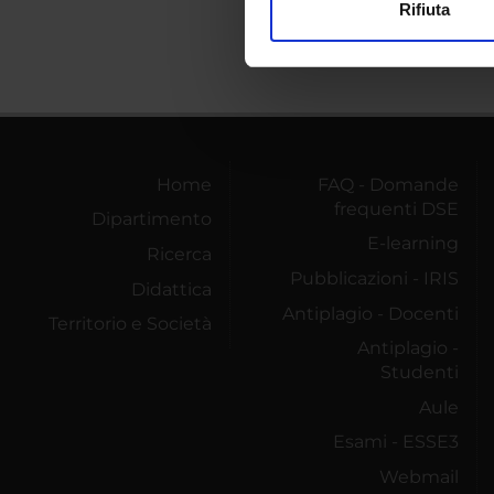
Rifiuta
Utilizziamo i cookie per perso
nostro traffico. Condividiamo 
di analisi dei dati web, pubbl
che hanno raccolto dal tuo uti
Home
FAQ - Domande
frequenti DSE
Dipartimento
E-learning
Ricerca
Pubblicazioni - IRIS
Didattica
Antiplagio - Docenti
Territorio e Società
Antiplagio -
Studenti
Aule
Esami - ESSE3
Webmail