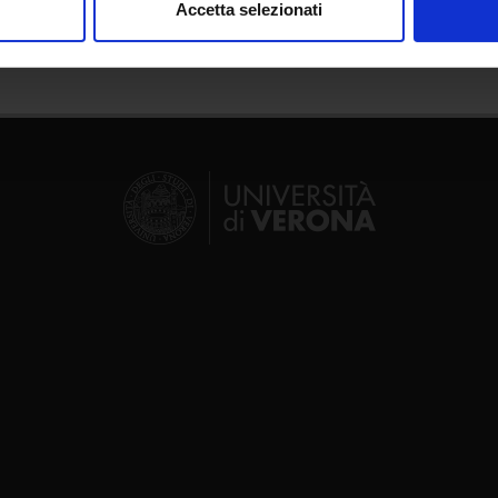
Accetta selezionati
nalizzare contenuti ed annunci, per fornire funzionalità dei socia
inoltre informazioni sul modo in cui utilizzi il nostro sito con i n
icità e social media, i quali potrebbero combinarle con altre inform
lizzo dei loro servizi.