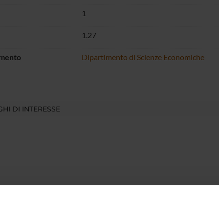
1
1.27
imento
Dipartimento di Scienze Economiche
HI DI INTERESSE