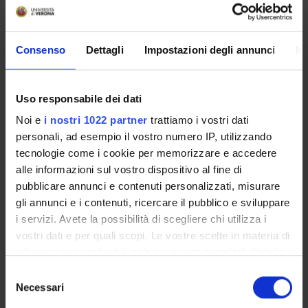
and the informed use of economic and financial
information.
Consenso
Dettagli
Impostazioni degli annunci
In
Initiatives already carried out include:
Uso responsabile dei dati
Activities conducted within the national project “
Il Futuro
Conta
”, coordinated for the Department by Professor
Noi e
i nostri 1022 partner
trattiamo i vostri dati
Alessandro Bucciol, focusing on topics such as retirement
personali, ad esempio il vostro numero IP, utilizzando
tecnologie come i cookie per memorizzare e accedere
planning, savings management, debt sustainability, and
alle informazioni sul vostro dispositivo al fine di
financial behavior.
pubblicare annunci e contenuti personalizzati, misurare
gli annunci e i contenuti, ricercare il pubblico e sviluppare
The meeting
“Educazione Finaziaria facile”
, held on May
i servizi. Avete la possibilità di scegliere chi utilizza i
8, 2024, at the Zanotto Campus in Verona with Paolo
vostri dati e per quali scopi. Le vostre scelte in materia di
Coletti, dedicated to basic financial instruments.
privacy sono applicabili solo su questa proprietà digitale
in cui avete effettuato le vostre scelte. È possibile
Selezione
modificare o revocare il proprio consenso in qualsiasi
Necessari
The presentation of the volume “
Il Sapere che Conta”
,
del
momento dalla Dichiarazione sui cookie o facendo clic
consenso
held on May 30, 2024, at the Santa Marta Campus with