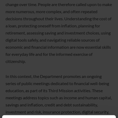
change over time. People are therefore called upon to make
more numerous, more complex, and often repeated
decisions throughout their lives. Understanding the cost of
a loan, protecting oneself from inflation, planning for
retirement, assessing saving and investment choices, using
digital tools safely, and navigating reliable sources of
economic and financial information are now essential skills
for everyday life and for the informed exercise of
citizenship.
In this context, the Department promotes an ongoing
series of public meetings dedicated to financial well-being
education, as part of its Third Mission activities. These
meetings address topics such as income and human capital,
savings and inflation, credit and debt sustainability,
investment and risk, insurance protection, digital security,