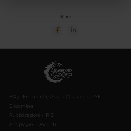
nostri partner che si occupano di analisi dei dati web,
pubblicità e social media, i quali potrebbero combinarle
con altre informazioni che hai fornito loro o che hanno
Share
raccolto dal tuo utilizzo dei loro servizi.
FAQ - Frequently Asked Questions DSE
E-learning
Pubblicazioni - IRIS
Antiplagio - Docenti