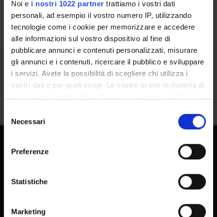
Noi e
i nostri 1022 partner
trattiamo i vostri dati
personali, ad esempio il vostro numero IP, utilizzando
tecnologie come i cookie per memorizzare e accedere
alle informazioni sul vostro dispositivo al fine di
pubblicare annunci e contenuti personalizzati, misurare
gli annunci e i contenuti, ricercare il pubblico e sviluppare
Condividi
i servizi. Avete la possibilità di scegliere chi utilizza i
vostri dati e per quali scopi. Le vostre scelte in materia di
privacy sono applicabili solo su questa proprietà digitale
in cui avete effettuato le vostre scelte. È possibile
Selezione
modificare o revocare il proprio consenso in qualsiasi
Necessari
del
momento dalla Dichiarazione sui cookie o facendo clic
consenso
sull'icona di attivazione della privacy.
Preferenze
Con il tuo consenso, vorremmo anche:
raccogliere informazioni sulla tua posizione
Statistiche
geografica, con un'approssimazione di qualche
metro,
FAQ - Domande frequenti DSE
Marketing
Identificare il tuo dispositivo, scansionandolo