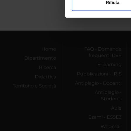
Rifiuta
Utilizziamo i cookie per perso
nostro traffico. Condividiamo 
di analisi dei dati web, pubbl
che hanno raccolto dal tuo uti
Home
FAQ - Domande
frequenti DSE
Dipartimento
E-learning
Ricerca
Pubblicazioni - IRIS
Didattica
Antiplagio - Docenti
Territorio e Società
Antiplagio -
Studenti
Aule
Esami - ESSE3
Webmail