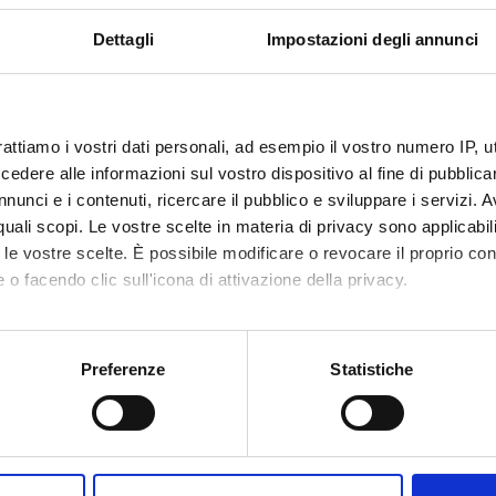
Dettagli
Impostazioni degli annunci
 in Economia e
Ragioneria generale e applicata
9
cio [L-33]
(2025/2026)
a esaurimento
rattiamo i vostri dati personali, ad esempio il vostro numero IP, 
dere alle informazioni sul vostro dispositivo al fine di pubblica
nunci e i contenuti, ricercare il pubblico e sviluppare i servizi. A
r quali scopi. Le vostre scelte in materia di privacy sono applicabi
to le vostre scelte. È possibile modificare o revocare il proprio 
 o facendo clic sull'icona di attivazione della privacy.
mo anche:
oni sulla tua posizione geografica, con un'approssimazione di qu
Preferenze
Statistiche
spositivo, scansionandolo attivamente alla ricerca di caratteristich
aborati i tuoi dati personali e imposta le tue preferenze nella
s
Condividi
consenso in qualsiasi momento dalla Dichiarazione sui cookie.