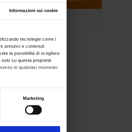
DOCENTE
Informazioni sui cookie
3
utilizzando tecnologie come i
re annunci e contenuti
vete la possibilità di scegliere
li solo su questa proprietà
consenso in qualsiasi momento
alche metro,
Marketing
e specifiche (impronte
ezione dettagli
. Puoi