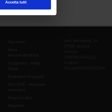
Accetta tutti
l media e per analizzare il
ostri partner che si occupano
azioni che hai fornito loro o
via Cantarane, 24
MyUnivr
37129 Verona
Area
Partita
Amministrativa
IVA01541040232
Codice
Supporto - Help
Fiscale93009870234
Desk
Problemi Impianti
Sito DSE - Accesso
riservato
Prestito libri
Missioni