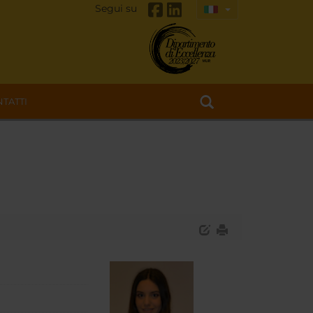
Segui su
TATTI