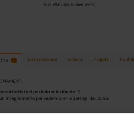
mariella
colantoni
univr
it
Terza missione
Ricerca
Progetti
Pubbli
ttica
1
EGNAMENTI
menti attivi nel periodo selezionato:
1
.
ull'insegnamento per vedere orari e dettagli del corso.
O
NOME
CREDITI
TOTALI