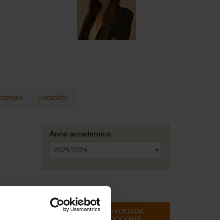
cazioni
Incarichi
Anno accademico
ONLINE
CREDITI
MODULI SVOLTI DA
DEL
QUESTO DOCENTE