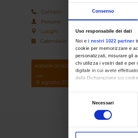
Consenso
Contatti
Laurea
Persone
commer
Corso 
Luoghi
Uso responsabile dei dati
Calendario
Noi e
i nostri 1022 partner
t
cookie per memorizzare e acce
personalizzati, misurare gli an
chi utilizza i vostri dati e pe
AGENDA DI OGGI
digitale in cui avete effettua
sab
dalla Dichiarazione sui cookie
8 agosto 2026
Con il tuo consenso, vorrem
Selezione
raccogliere informazi
Necessari
del
Identificare il tuo di
consenso
digitali).
Approfondisci come vengono el
modificare o ritirare il tuo 