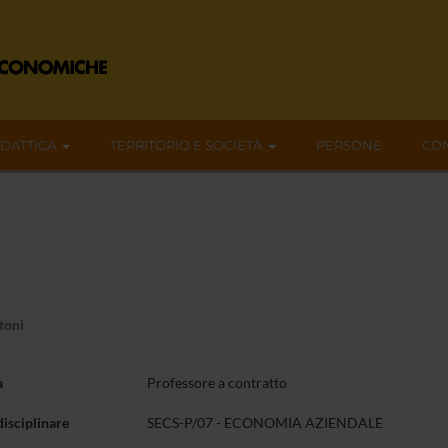
IDATTICA
TERRITORIO E SOCIETÀ
PERSONE
CON
toni
a
Professore a contratto
disciplinare
SECS-P/07 - ECONOMIA AZIENDALE