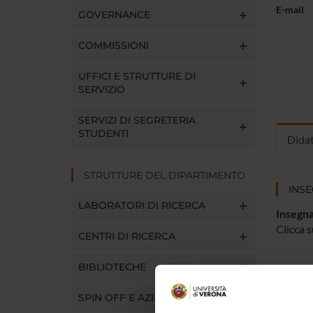
E-mail
GOVERNANCE
COMMISSIONI
UFFICI E STRUTTURE DI
SERVIZIO
SERVIZI DI SEGRETERIA
STUDENTI
Dida
STRUTTURE DEL DIPARTIMENTO
INS
LABORATORI DI RICERCA
Insegna
Clicca s
CENTRI DI RICERCA
BIBLIOTECHE
SPIN OFF E AZIENDE
CORS