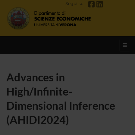
Segui su
Toggl
Advances in
High/Infinite-
Dimensional Inference
(AHIDI2024)