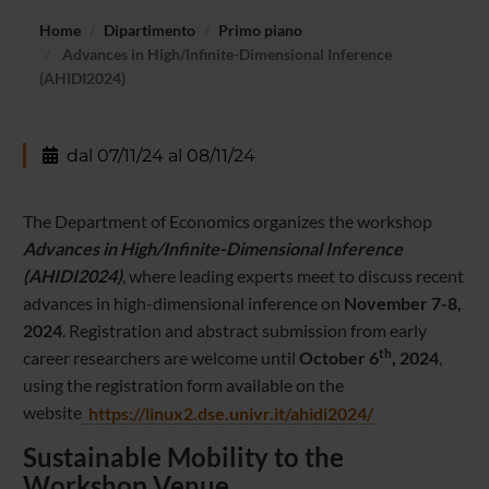
Home
Dipartimento
Primo piano
Advances in High/Infinite-Dimensional Inference
(AHIDI2024)
dal 07/11/24 al 08/11/24
The Department of Economics organizes the workshop
Advances in High/Infinite-Dimensional Inference
(AHIDI2024)
, where leading experts meet to discuss recent
advances in high-dimensional inference on
November 7-8,
2024
. Registration and abstract submission from early
th
career researchers are welcome until
October 6
, 2024
,
using the registration form available on the
website
https://linux2.dse.univr.it/ah
idi2024/
Sustainable Mobility to the
Workshop Venue