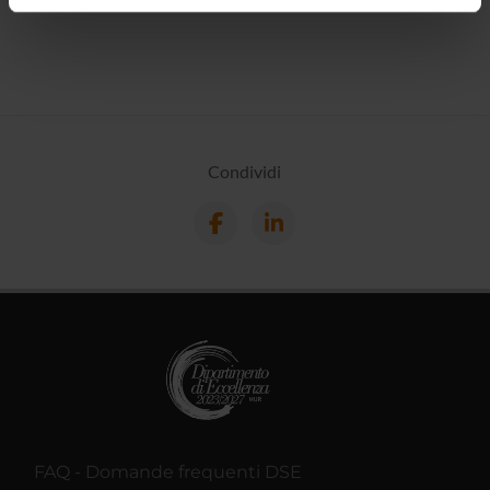
informazioni sul modo in cui utilizzi il nostro sito con i
nostri partner che si occupano di analisi dei dati web,
pubblicità e social media, i quali potrebbero combinarle
con altre informazioni che hai fornito loro o che hanno
raccolto dal tuo utilizzo dei loro servizi.
Condividi
FAQ - Domande frequenti DSE