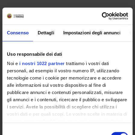
Referente
Consenso
Dettagli
Impostazioni degli annunci
In
Catia Scricciolo
Pagina Web
https://linux2.dse.univr.it/ahidi2024/
Uso responsabile dei dati
Dipartimento
Noi e
i nostri 1022 partner
trattiamo i vostri dati
Scienze Economiche
personali, ad esempio il vostro numero IP, utilizzando
tecnologie come i cookie per memorizzare e accedere
alle informazioni sul vostro dispositivo al fine di
pubblicare annunci e contenuti personalizzati, misurare
gli annunci e i contenuti, ricercare il pubblico e sviluppare
ORGANIZZAZIONE
i servizi. Avete la possibilità di scegliere chi utilizza i
vostri dati e per quali scopi. Le vostre scelte in materia di
GOVERNANCE
privacy sono applicabili solo su questa proprietà digitale
in cui avete effettuato le vostre scelte. È possibile
COMMISSIONI
Selezione