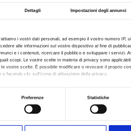
mme Director
Catia Scricciolo
Dettagli
Impostazioni degli annunci
age
https://linux2.dse.univr.it/ahidi2024/
ment
Economics
rattiamo i vostri dati personali, ad esempio il vostro numero IP, 
dere alle informazioni sul vostro dispositivo al fine di pubblica
nunci e i contenuti, ricercare il pubblico e sviluppare i servizi. A
r quali scopi. Le vostre scelte in materia di privacy sono applicabi
to le vostre scelte. È possibile modificare o revocare il proprio 
 o facendo clic sull'icona di attivazione della privacy.
mo anche:
oni sulla tua posizione geografica, con un'approssimazione di qu
Preferenze
Statistiche
spositivo, scansionandolo attivamente alla ricerca di caratteristich
aborati i tuoi dati personali e imposta le tue preferenze nella
s
Share
consenso in qualsiasi momento dalla Dichiarazione sui cookie.