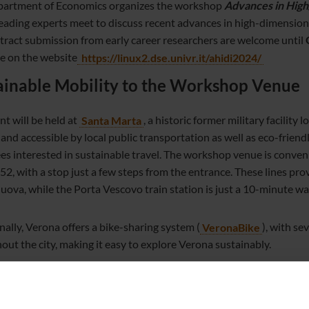
artment of Economics organizes the workshop
Advances in High
eading experts meet to discuss recent advances in high-dimension
tract submission from early career researchers are welcome until
le on the website
https://linux2.dse.univr.it/ah
idi2024/
ainable Mobility to the Workshop Venue
nt will be held at
Santa Marta
, a historic former military facility
and accessible by local public transportation as well as eco-friend
es interested in sustainable travel. The workshop venue is conveni
52, with a stop just a few steps from the entrance. These lines pro
uova, while the Porta Vescovo train station is just a 10-minute wa
nally, Verona offers a bike-sharing system (
VeronaBike
), with se
out the city, making it easy to explore Verona sustainably.