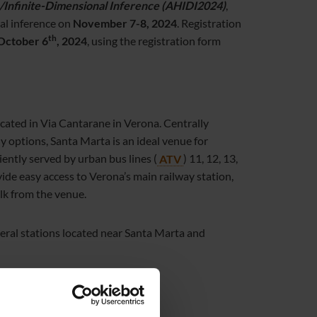
/Infinite-Dimensional Inference (AHIDI2024)
,
al inference on
November 7-8, 2024
. Registration
th
October 6
, 2024
, using the registration form
 located in Via Cantarane in Verona. Centrally
ly options, Santa Marta is an ideal venue for
ently served by urban bus lines (
ATV
) 11, 12, 13,
vide easy access to Verona’s main railway station,
lk from the venue.
veral stations located near Santa Marta and