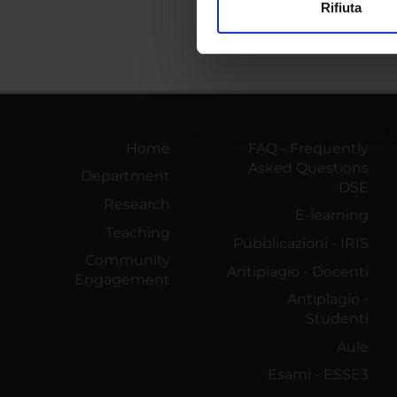
Rifiuta
Utilizziamo i cookie per perso
nostro traffico. Condividiamo 
di analisi dei dati web, pubbl
che hanno raccolto dal tuo uti
Home
FAQ - Frequently
Asked Questions
Department
DSE
Research
E-learning
Teaching
Pubblicazioni - IRIS
Community
Antiplagio - Docenti
Engagement
Antiplagio -
Studenti
Aule
Esami - ESSE3