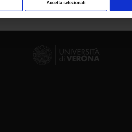
Accetta selezionati
nalizzare contenuti ed annunci, per fornire funzionalità dei socia
inoltre informazioni sul modo in cui utilizzi il nostro sito con i n
icità e social media, i quali potrebbero combinarle con altre inform
lizzo dei loro servizi.