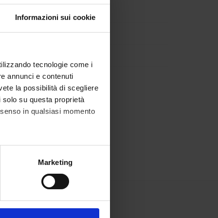
Informazioni sui cookie
utilizzando tecnologie come i
re annunci e contenuti
vete la possibilità di scegliere
li solo su questa proprietà
consenso in qualsiasi momento
alche metro,
Marketing
e specifiche (impronte
ezione dettagli
. Puoi