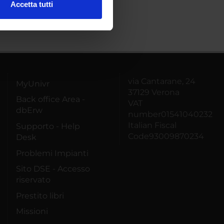
Accetta tutti
l media e per analizzare il
ostri partner che si occupano
azioni che hai fornito loro o
via Cantarane, 24
MyUnivr
37129 Verona
Back office Area -
VAT
dbErw
number01541040232
Italian Fiscal
Supporto - Help
Code93009870234
Desk
Problemi Impianti
Sito DSE - Accesso
riservato
Prestito libri
Missioni