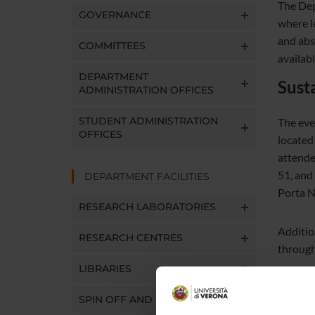
The Dep
GOVERNANCE
where l
and abs
COMMITTEES
availab
DEPARTMENT
Sust
ADMINISTRATION OFFICES
STUDENT ADMINISTRATION
The eve
OFFICES
located 
attende
51, and 
DEPARTMENT FACILITIES
Porta N
RESEARCH LABORATORIES
Additio
RESEARCH CENTRES
through
LIBRARIES
SPIN OFF AND COMPANIES