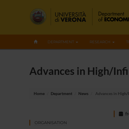
DEPARTMENT
RESEARCH
T
Advances in High/Inf
Home
Department
News
Advances in High/I
f
ORGANISATION