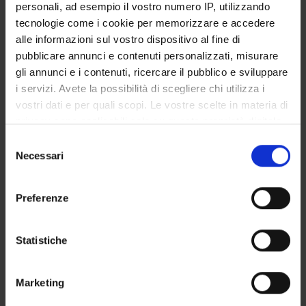
personali, ad esempio il vostro numero IP, utilizzando
Dipartimenti associati
tecnologie come i cookie per memorizzare e accedere
Management
alle informazioni sul vostro dispositivo al fine di
pubblicare annunci e contenuti personalizzati, misurare
Macro area
gli annunci e i contenuti, ricercare il pubblico e sviluppare
Scienze Giuridiche ed Economiche
i servizi. Avete la possibilità di scegliere chi utilizza i
Area disciplinare
vostri dati e per quali scopi. Le vostre scelte in materia di
Economica
privacy sono applicabili solo su questa proprietà digitale
in cui avete effettuato le vostre scelte. È possibile
Selezione
modificare o revocare il proprio consenso in qualsiasi
Necessari
del
momento dalla Dichiarazione sui cookie o facendo clic
consenso
sull'icona di attivazione della privacy.
Come iscriversi
Preferenze
Insegnamenti
Con il tuo consenso, vorremmo anche:
Calendario didattico
raccogliere informazioni sulla tua posizione
Statistiche
Piani didattici
geografica, con un'approssimazione di qualche
Orario lezioni
metro,
Calendario esami
Marketing
Identificare il tuo dispositivo, scansionandolo
Bacheca avvisi
attivamente alla ricerca di caratteristiche specifiche