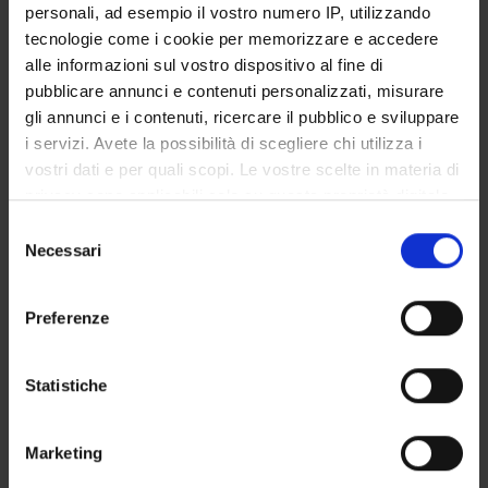
personali, ad esempio il vostro numero IP, utilizzando
SERVIZI DI SEGRETERIA STUDENTI
tecnologie come i cookie per memorizzare e accedere
alle informazioni sul vostro dispositivo al fine di
STRUTTURE DEL DIPARTIMENTO
pubblicare annunci e contenuti personalizzati, misurare
gli annunci e i contenuti, ricercare il pubblico e sviluppare
LABORATORI DI RICERCA
i servizi. Avete la possibilità di scegliere chi utilizza i
vostri dati e per quali scopi. Le vostre scelte in materia di
CENTRI DI RICERCA
privacy sono applicabili solo su questa proprietà digitale
BIBLIOTECHE
in cui avete effettuato le vostre scelte. È possibile
Selezione
modificare o revocare il proprio consenso in qualsiasi
Necessari
del
SPIN OFF E AZIENDE
momento dalla Dichiarazione sui cookie o facendo clic
consenso
sull'icona di attivazione della privacy.
Preferenze
Contatti
Con il tuo consenso, vorremmo anche:
Persone
raccogliere informazioni sulla tua posizione
Statistiche
Luoghi
geografica, con un'approssimazione di qualche
Calendario
metro,
Marketing
Identificare il tuo dispositivo, scansionandolo
attivamente alla ricerca di caratteristiche specifiche