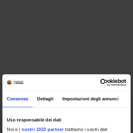
ORGANIZZAZIONE
Consenso
Dettagli
Impostazioni degli annunci
In
GOVERNANCE
COMMISSIONI
Uso responsabile dei dati
UFFICI E STRUTTURE DI SERVIZIO
Noi e
i nostri 1022 partner
trattiamo i vostri dati