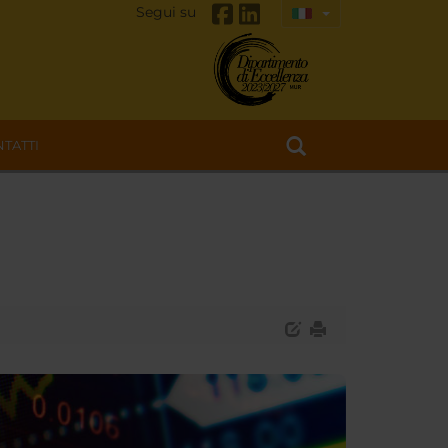
Segui su
TATTI