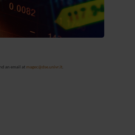
end an email at
magec@dse.univr.it
.