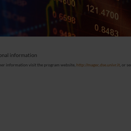
onal information
her information visit the program website,
http://magec.dse.univr.it
, or s