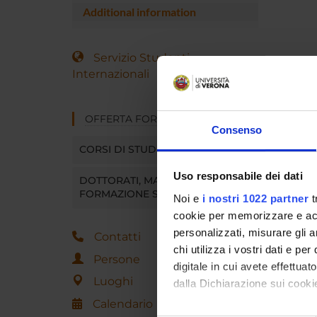
Additional information
Servizio Studenti
Internazionali
OFFERTA FORMATIVA
Consenso
CORSI DI STUDIO
Uso responsabile dei dati
DOTTORATI, MASTER E
FORMAZIONE SUPERIORE
Noi e
i nostri 1022 partner
t
cookie per memorizzare e acce
personalizzati, misurare gli an
Contatti
chi utilizza i vostri dati e pe
Persone
digitale in cui avete effettua
Luoghi
dalla Dichiarazione sui cookie
Calendario