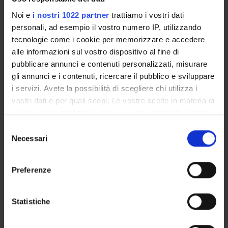
Noi e
i nostri 1022 partner
trattiamo i vostri dati
ACTIVITIES
personali, ad esempio il vostro numero IP, utilizzando
tecnologie come i cookie per memorizzare e accedere
RESEARCH AREAS
alle informazioni sul vostro dispositivo al fine di
pubblicare annunci e contenuti personalizzati, misurare
PHD PROGRAMMES
gli annunci e i contenuti, ricercare il pubblico e sviluppare
i servizi. Avete la possibilità di scegliere chi utilizza i
RESEARCH FACILITIES
vostri dati e per quali scopi. Le vostre scelte in materia di
LIBRARIES
privacy sono applicabili solo su questa proprietà digitale
in cui avete effettuato le vostre scelte. È possibile
Selezione
RESEARCH CENTRES
modificare o revocare il proprio consenso in qualsiasi
Necessari
del
momento dalla Dichiarazione sui cookie o facendo clic
consenso
RESEARCH LABORATORIES
sull'icona di attivazione della privacy.
Preferenze
SPIN OFF AND COMPANIES
Con il tuo consenso, vorremmo anche:
raccogliere informazioni sulla tua posizione
Statistiche
Contacts
geografica, con un'approssimazione di qualche
People
metro,