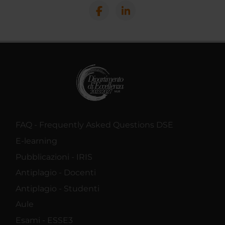
FAQ - Frequently Asked Questions DSE
E-learning
Pubblicazioni - IRIS
Antiplagio - Docenti
Antiplagio - Studenti
Aule
Esami - ESSE3