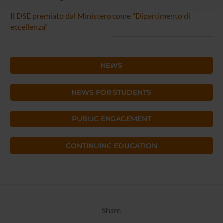
con altre informazioni che hai fornito loro o che hanno
raccolto dal tuo utilizzo dei loro servizi.
Il DSE premiato dal Ministero come "Dipartimento di
eccellenza"
NEWS
NEWS FOR STUDENTS
PUBLIC ENGAGEMENT
CONTINUING EDUCATION
Share