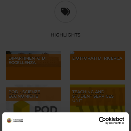
HIGHLIGHTS
DIPARTIMENTO DI
DOTTORATI DI RICERCA
ECCELLENZA
POD - SCIENZE
TEACHING AND
ECONOMICHE
STUDENT SERVICES
UNIT
ERASMUS TUTORING
JOB AND RESEARCH
SERVICE
OPPORTUNITIES