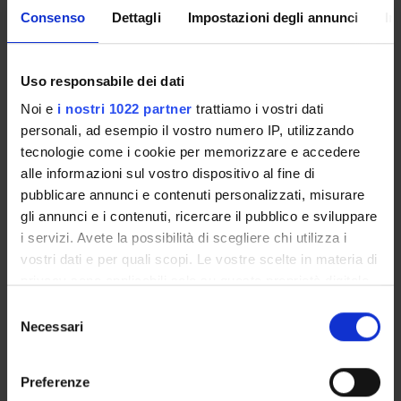
Consenso
Dettagli
Impostazioni degli annunci
In
Uso responsabile dei dati
ATTIVITÀ DI
ORIENTAMENTO
Noi e
i nostri 1022 partner
trattiamo i vostri dati
personali, ad esempio il vostro numero IP, utilizzando
tecnologie come i cookie per memorizzare e accedere
alle informazioni sul vostro dispositivo al fine di
pubblicare annunci e contenuti personalizzati, misurare
gli annunci e i contenuti, ricercare il pubblico e sviluppare
i servizi. Avete la possibilità di scegliere chi utilizza i
vostri dati e per quali scopi. Le vostre scelte in materia di
NEWS
privacy sono applicabili solo su questa proprietà digitale
in cui avete effettuato le vostre scelte. È possibile
Selezione
modificare o revocare il proprio consenso in qualsiasi
Necessari
del
Premi alla Didattica – A.A. 2024/2025
momento dalla Dichiarazione sui cookie o facendo clic
consenso
sull'icona di attivazione della privacy.
Lo storytelling emotivo prevale sui dati. La ricerca del
Preferenze
Dipartimento di Scienze economiche citata dal quotidiano