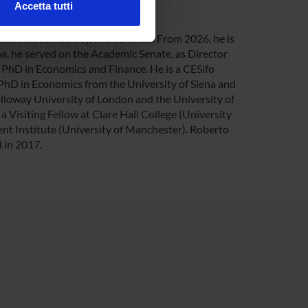
Accetta tutti
onomics pubblicato nel 2017.
l media e per analizzare il
ostri partner che si occupano
tutions, democracy, and conflict). From 2026, he is
azioni che hai fornito loro o
, he served on the Academic Senate, as Director
PhD in Economics and Finance. He is a CESifo
 PhD in Economics from the University of Siena and
lloway University of London and the University of
 Visiting Fellow at Clare Hall College (University
ent Institute (University of Manchester). Roberto
 in 2017.