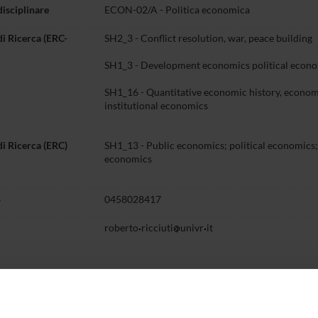
disciplinare
ECON-02/A - Politica economica
di Ricerca (ERC-
SH2_3 - Conflict resolution, war, peace building
SH1_3 - Development economics political econ
SH1_16 - Quantitative economic history, econom
institutional economics
di Ricerca (ERC)
SH1_13 - Public economics; political economics;
economics
o
0458028417
roberto
ricciuti
univr
it
Didattica
Terza missione
Ricerca
entazione
5