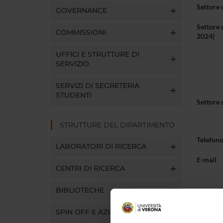
Settore 
GOVERNANCE
Settore 
COMMISSIONI
2024)
UFFICI E STRUTTURE DI
SERVIZIO
SERVIZI DI SEGRETERIA
STUDENTI
Settore 
STRUTTURE DEL DIPARTIMENTO
Telefon
LABORATORI DI RICERCA
E-mail
CENTRI DI RICERCA
BIBLIOTECHE
SPIN OFF E AZIENDE
Pres