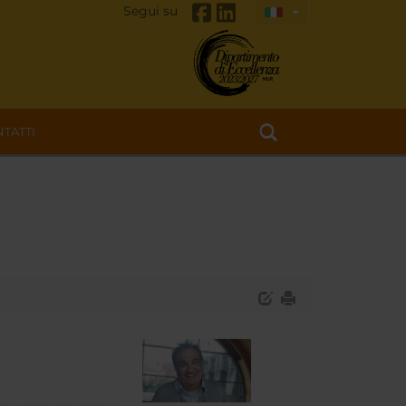
Segui su
TATTI