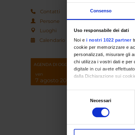
Consenso
Contatti
Persone
ORAR
Luoghi
Uso responsabile dei dati
Il ric
Calendario
Noi e
i nostri 1022 partner
t
preval
cookie per memorizzare e acce
Curric
personalizzati, misurare gli an
chi utilizza i vostri dati e pe
AGENDA DI OGGI
digitale in cui avete effettua
ven
dalla Dichiarazione sui cookie
7 agosto 2026
Roberto 
Con il tuo consenso, vorrem
2026 è 
Selezione
Senato 
raccogliere informazi
Necessari
del
del Dot
Identificare il tuo di
consenso
CESifo 
digitali).
all’Uni
Approfondisci come vengono el
London e
modificare o ritirare il tuo 
Hall Co