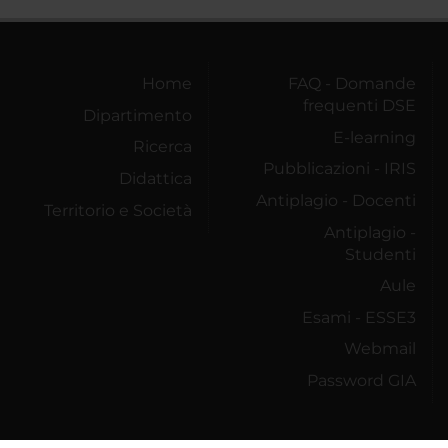
Home
FAQ - Domande
frequenti DSE
Dipartimento
E-learning
Ricerca
Pubblicazioni - IRIS
Didattica
Antiplagio - Docenti
Territorio e Società
Antiplagio -
Studenti
Aule
Esami - ESSE3
Webmail
Password GIA