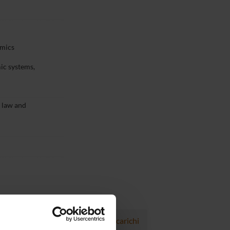
omics
ic systems,
 law and
Progetti
Pubblicazioni
Incarichi