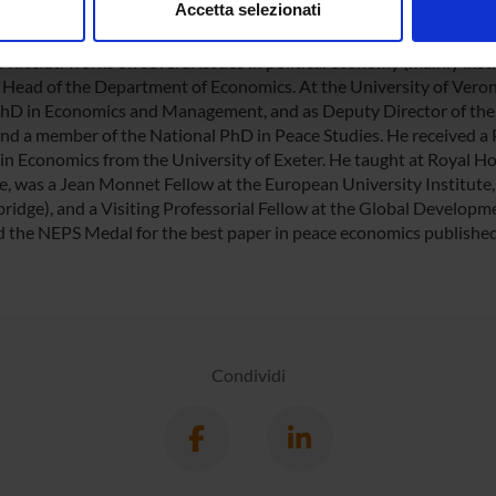
Accetta selezionati
ter). Ha ottenuto la NEPS Medal per il miglior paper di peace ec
nalizzare contenuti ed annunci, per fornire funzionalità dei socia
inoltre informazioni sul modo in cui utilizzi il nostro sito con i n
Ricciuti works on several issues in political economy (mainly insti
icità e social media, i quali potrebbero combinarle con altre inform
Head of the Department of Economics. At the University of Verona
PhD in Economics and Management, and as Deputy Director of the 
lizzo dei loro servizi.
and a member of the National PhD in Peace Studies. He received a
in Economics from the University of Exeter. He taught at Royal Ho
e, was a Jean Monnet Fellow at the European University Institute, a
ridge), and a Visiting Professorial Fellow at the Global Developm
d the NEPS Medal for the best paper in peace economics published
Condividi