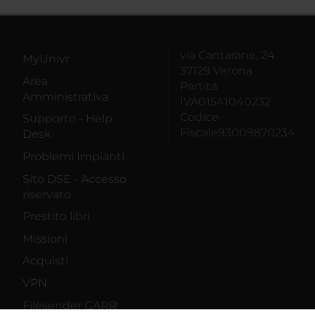
via Cantarane, 24
MyUnivr
37129 Verona
Area
Partita
Amministrativa
IVA01541040232
Codice
Supporto - Help
Fiscale93009870234
Desk
Problemi Impianti
Sito DSE - Accesso
riservato
Prestito libri
Missioni
Acquisti
VPN
Filesender GARR