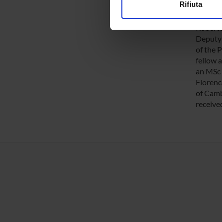
Rifiuta
Manches
Utilizziamo i cookie per perso
nostro traffico. Condividiamo 
Roberto 
di analisi dei dati web, pubbl
Deputy 
of the 
che hanno raccolto dal tuo uti
fellow 
an MSc 
Florenc
of Camb
receive