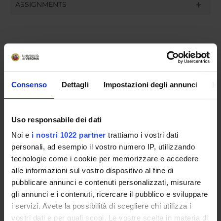
ASSIGNMENTS
ORGANISATION
GOVERNANCE
Consenso
Dettagli
Impostazioni degli annunci
In
COMMITTEES
Uso responsabile dei dati
DEPARTMENT ADMINISTRATION OFFICES
Noi e
i nostri 1022 partner
trattiamo i vostri dati
STUDENT ADMINISTRATION OFFICES
personali, ad esempio il vostro numero IP, utilizzando
tecnologie come i cookie per memorizzare e accedere
DEPARTMENT FACILITIES
alle informazioni sul vostro dispositivo al fine di
pubblicare annunci e contenuti personalizzati, misurare
RESEARCH LABORATORIES
gli annunci e i contenuti, ricercare il pubblico e sviluppare
i servizi. Avete la possibilità di scegliere chi utilizza i
RESEARCH CENTRES
vostri dati e per quali scopi. Le vostre scelte in materia di