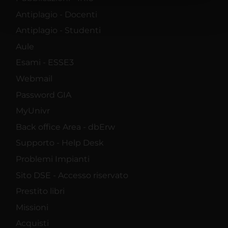
con un'approssimazione di
Antiplagio - Docenti
qualche metro,
Antiplagio - Studenti
Identificare il tuo
Aule
Esami - ESSE3
dispositivo, scansionandolo
Webmail
attivamente alla ricerca di
Password GIA
caratteristiche specifiche
MyUnivr
(impronte digitali).
Back office Area - dbErw
Supporto - Help Desk
Approfondisci come vengono
Problemi Impianti
elaborati i tuoi dati personali e
Sito DSE - Accesso riservato
imposta le tue preferenze nella
Prestito libri
sezione dettagli
. Puoi modificare
Missioni
o ritirare il tuo consenso in
Acquisti