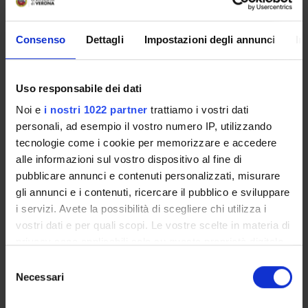
SERVIZI DI SEGRETERIA STUDENTI
Consenso
Dettagli
Impostazioni degli annunci
In
STRUTTURE DEL DIPARTIMENTO
Uso responsabile dei dati
LABORATORI DI RICERCA
Noi e
i nostri 1022 partner
trattiamo i vostri dati
CENTRI DI RICERCA
personali, ad esempio il vostro numero IP, utilizzando
tecnologie come i cookie per memorizzare e accedere
BIBLIOTECHE
alle informazioni sul vostro dispositivo al fine di
pubblicare annunci e contenuti personalizzati, misurare
SPIN OFF E AZIENDE
gli annunci e i contenuti, ricercare il pubblico e sviluppare
i servizi. Avete la possibilità di scegliere chi utilizza i
Contatti
vostri dati e per quali scopi. Le vostre scelte in materia di
Persone
privacy sono applicabili solo su questa proprietà digitale
in cui avete effettuato le vostre scelte. È possibile
Luoghi
Selezione
modificare o revocare il proprio consenso in qualsiasi
Necessari
del
Calendario
momento dalla Dichiarazione sui cookie o facendo clic
consenso
sull'icona di attivazione della privacy.