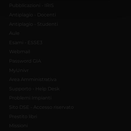
pubblicità e social media, i quali potrebbero combinarle
Pubblicazioni - IRIS
con altre informazioni che hai fornito loro o che hanno
Antiplagio - Docenti
raccolto dal tuo utilizzo dei loro servizi.
Antiplagio - Studenti
Aule
Esami - ESSE3
Webmail
Password GIA
MyUnivr
Area Amministrativa
Supporto - Help Desk
Problemi Impianti
Sito DSE - Accesso riservato
Prestito libri
Missioni