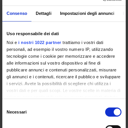
STUDENT ADMINISTRATION OFFICES
Consenso
Dettagli
Impostazioni degli annunci
In
DEPARTMENT FACILITIES
Uso responsabile dei dati
RESEARCH LABORATORIES
Noi e
i nostri 1022 partner
trattiamo i vostri dati
personali, ad esempio il vostro numero IP, utilizzando
RESEARCH CENTRES
tecnologie come i cookie per memorizzare e accedere
alle informazioni sul vostro dispositivo al fine di
LIBRARIES
pubblicare annunci e contenuti personalizzati, misurare
SPIN OFF AND COMPANIES
gli annunci e i contenuti, ricercare il pubblico e sviluppare
i servizi. Avete la possibilità di scegliere chi utilizza i
vostri dati e per quali scopi. Le vostre scelte in materia di
Contacts
privacy sono applicabili solo su questa proprietà digitale
People
in cui avete effettuato le vostre scelte. È possibile
Selezione
Places
modificare o revocare il proprio consenso in qualsiasi
Necessari
del
Calendar
momento dalla Dichiarazione sui cookie o facendo clic
consenso
sull'icona di attivazione della privacy.