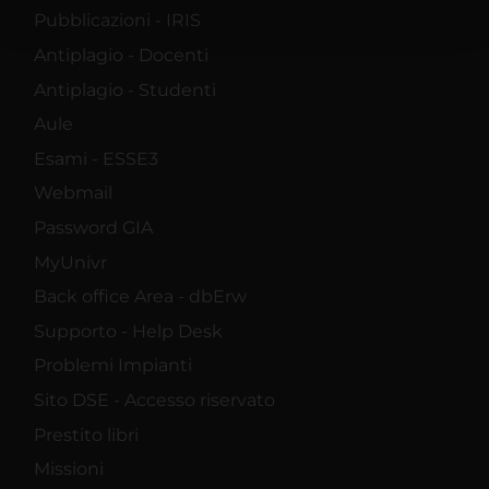
pubblicità e social media, i quali potrebbero combinarle
Pubblicazioni - IRIS
con altre informazioni che hai fornito loro o che hanno
Antiplagio - Docenti
raccolto dal tuo utilizzo dei loro servizi.
Antiplagio - Studenti
Aule
Esami - ESSE3
Webmail
Password GIA
MyUnivr
Back office Area - dbErw
Supporto - Help Desk
Problemi Impianti
Sito DSE - Accesso riservato
Prestito libri
Missioni