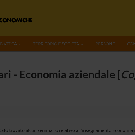
IDATTICA
TERRITORIO E SOCIETÀ
PERSONE
CON
ari - Economia aziendale [
Co
tato trovato alcun seminario relativo all'insegnamento Economia 