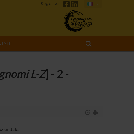
Segui su
TATTI
gnomi L-Z
] - 2 -
aziendale.