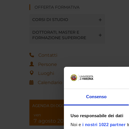
OFFERTA FORMATIVA
CORSI DI STUDIO
DOTTORATI, MASTER E
FORMAZIONE SUPERIORE
Contatti
Persone
Luoghi
Calendario
Consenso
AGENDA DI OGGI
ven
Uso responsabile dei dati
7 agosto 2026
Noi e
i nostri 1022 partner
t