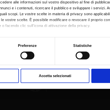
dere alle informazioni sul vostro dispositivo al fine di pubblica
nunci e i contenuti, ricercare il pubblico e sviluppare i servizi. A
r quali scopi. Le vostre scelte in materia di privacy sono applicabi
to le vostre scelte. È possibile modificare o revocare il proprio 
 o facendo clic sull'icona di attivazione della privacy.
Condividi
mo anche:
oni sulla tua posizione geografica, con un'approssimazione di qu
Preferenze
Statistiche
spositivo, scansionandolo attivamente alla ricerca di caratteristich
aborati i tuoi dati personali e imposta le tue preferenze nella
s
consenso in qualsiasi momento dalla Dichiarazione sui cookie.
Accetta selezionati
nalizzare contenuti ed annunci, per fornire funzionalità dei socia
inoltre informazioni sul modo in cui utilizzi il nostro sito con i n
icità e social media, i quali potrebbero combinarle con altre inform
lizzo dei loro servizi.