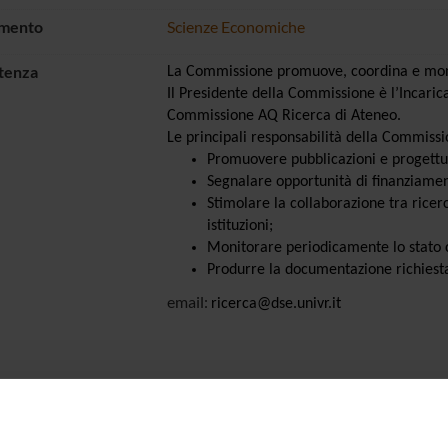
imento
Scienze Economiche
tenza
La Commissione promuove, coordina e monito
Il Presidente della Commissione è l’Incaric
Commissione AQ Ricerca di Ateneo.
Le principali responsabilità della Commissi
Promuovere pubblicazioni e progettua
Segnalare opportunità di finanziament
Stimolare la collaborazione tra ricer
istituzioni;
Monitorare periodicamente lo stato c
Produrre la documentazione richiesta
email:
ricerca@dse.univr.it
Sedute e Verbali
onenti