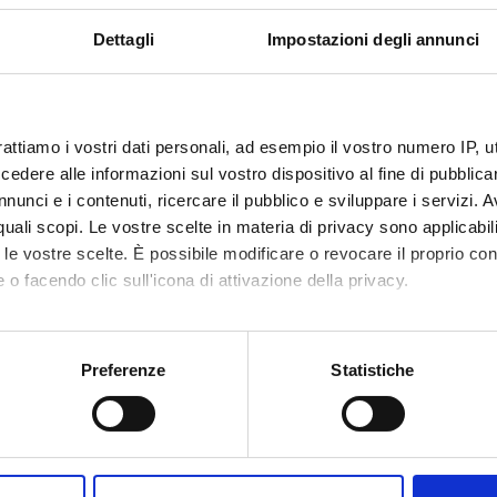
Dettagli
Impostazioni degli annunci
e Buccheri
Paolo Pert
Mancini
rattiamo i vostri dati personali, ad esempio il vostro numero IP, 
dere alle informazioni sul vostro dispositivo al fine di pubblica
nunci e i contenuti, ricercare il pubblico e sviluppare i servizi. A
r quali scopi. Le vostre scelte in materia di privacy sono applicabi
to le vostre scelte. È possibile modificare o revocare il proprio 
 o facendo clic sull'icona di attivazione della privacy.
mo anche:
oni sulla tua posizione geografica, con un'approssimazione di qu
Preferenze
Statistiche
spositivo, scansionandolo attivamente alla ricerca di caratteristich
aborati i tuoi dati personali e imposta le tue preferenze nella
s
Condividi
consenso in qualsiasi momento dalla Dichiarazione sui cookie.