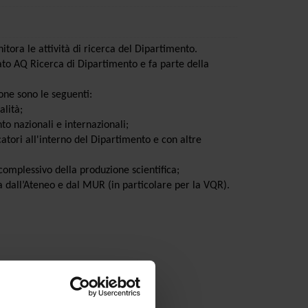
ra le attività di ricerca del Dipartimento.
ato AQ Ricerca di Dipartimento e fa parte della
one sono le seguenti:
lità;
o nazionali e internazionali;
catori all'interno del Dipartimento e con altre
omplessivo della produzione scientifica;
 dall’Ateneo e dal MUR (in particolare per la VQR).