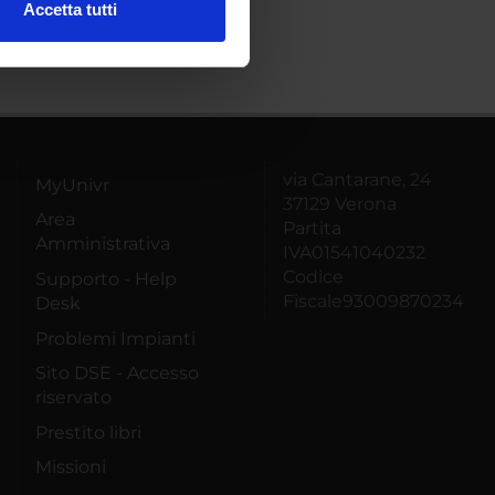
Accetta tutti
l media e per analizzare il
ostri partner che si occupano
azioni che hai fornito loro o
via Cantarane, 24
MyUnivr
37129 Verona
Area
Partita
Amministrativa
IVA01541040232
Codice
Supporto - Help
Fiscale93009870234
Desk
Problemi Impianti
Sito DSE - Accesso
riservato
Prestito libri
Missioni