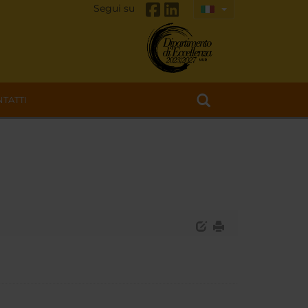
Segui su
TATTI