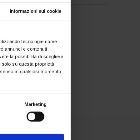
Informazioni sui cookie
ile
utilizzando tecnologie come i
re annunci e contenuti
vete la possibilità di scegliere
li solo su questa proprietà
consenso in qualsiasi momento
alche metro,
Marketing
e specifiche (impronte
ezione dettagli
. Puoi