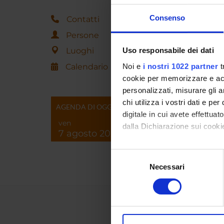
Consenso
Contatti
Persone
Giusepp
Luoghi
Uso responsabile dei dati
Cecilia 
Calendario
Noi e
i nostri 1022 partner
t
cookie per memorizzare e acce
personalizzati, misurare gli an
chi utilizza i vostri dati e pe
AGENDA DI OGGI
digitale in cui avete effettua
ven
dalla Dichiarazione sui cookie
7 agosto 2026
Con il tuo consenso, vorrem
Selezione
raccogliere informazi
Necessari
del
Identificare il tuo di
consenso
digitali).
Approfondisci come vengono el
modificare o ritirare il tuo 