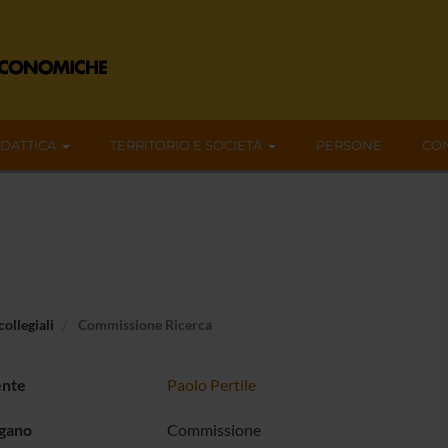
IDATTICA
TERRITORIO E SOCIETÀ
PERSONE
CON
ollegiali
Commissione Ricerca
ente
Paolo Pertile
rgano
Commissione