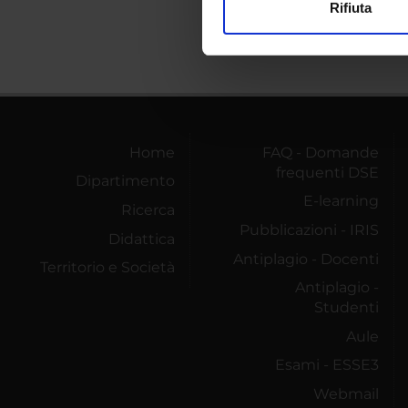
Rifiuta
Utilizziamo i cookie per perso
nostro traffico. Condividiamo 
di analisi dei dati web, pubbl
che hanno raccolto dal tuo uti
Home
FAQ - Domande
frequenti DSE
Dipartimento
E-learning
Ricerca
Pubblicazioni - IRIS
Didattica
Antiplagio - Docenti
Territorio e Società
Antiplagio -
Studenti
Aule
Esami - ESSE3
Webmail