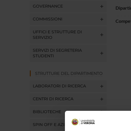
GOVERNANCE
Dipart
COMMISSIONI
Compe
UFFICI E STRUTTURE DI
SERVIZIO
SERVIZI DI SEGRETERIA
STUDENTI
STRUTTURE DEL DIPARTIMENTO
LABORATORI DI RICERCA
CENTRI DI RICERCA
BIBLIOTECHE
SPIN OFF E AZIENDE
Comp