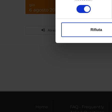
Identificare il tuo di
gio
consenso
6 agosto 2026
digitali).
Approfondisci come vengono el
modificare o ritirare il tuo 
Rifiuta
Already enrolled?
Utilizziamo i cookie per perso
nostro traffico. Condividiamo 
di analisi dei dati web, pubbl
che hanno raccolto dal tuo uti
Home
FAQ - Frequently