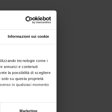
Informazioni sui cookie
utilizzando tecnologie come i
re annunci e contenuti
vete la possibilità di scegliere
li solo su questa proprietà
consenso in qualsiasi momento
alche metro,
Marketing