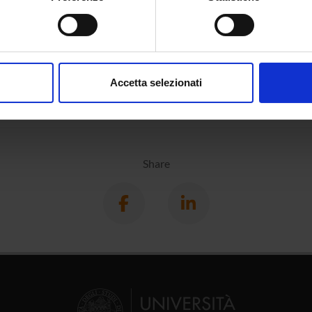
spositivo, scansionandolo attivamente alla ricerca di caratteristich
aborati i tuoi dati personali e imposta le tue preferenze nella
s
consenso in qualsiasi momento dalla Dichiarazione sui cookie.
Accetta selezionati
nalizzare contenuti ed annunci, per fornire funzionalità dei socia
inoltre informazioni sul modo in cui utilizzi il nostro sito con i n
icità e social media, i quali potrebbero combinarle con altre inform
lizzo dei loro servizi.
Share