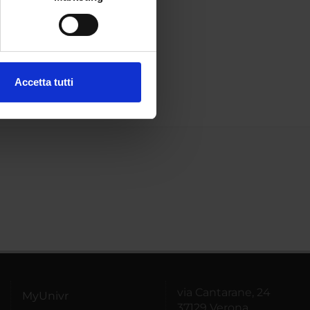
e specifiche (impronte
ezione dettagli
. Puoi
Accetta tutti
l media e per analizzare il
ostri partner che si occupano
azioni che hai fornito loro o
via Cantarane, 24
MyUnivr
37129 Verona