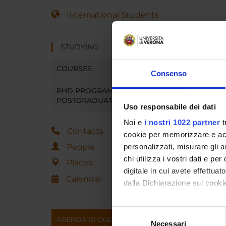
International Students
STUDYING
COURSES
Consenso
PHD PROGRAMMES AND
POSTGRADUATE TRAINING
Uso responsabile dei dati
Noi e
i nostri 1022 partner
t
Contacts
cookie per memorizzare e acce
People
personalizzati, misurare gli an
chi utilizza i vostri dati e pe
Places
digitale in cui avete effettua
Calendar
dalla Dichiarazione sui cookie
Con il tuo consenso, vorrem
Selezione
AGENDA DI OGGI
raccogliere informazi
Necessari
del