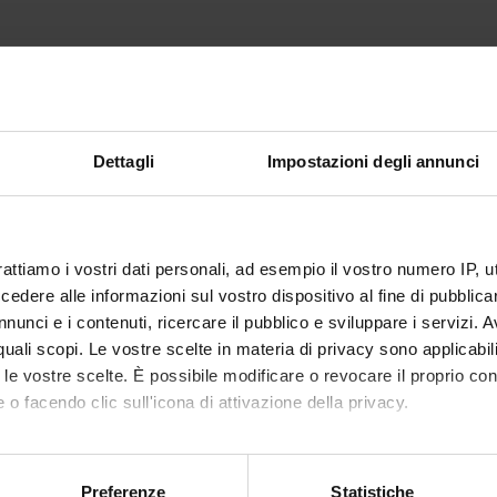
Dettagli
Impostazioni degli annunci
rattiamo i vostri dati personali, ad esempio il vostro numero IP, 
dere alle informazioni sul vostro dispositivo al fine di pubblica
nunci e i contenuti, ricercare il pubblico e sviluppare i servizi. A
r quali scopi. Le vostre scelte in materia di privacy sono applicabi
to le vostre scelte. È possibile modificare o revocare il proprio 
 o facendo clic sull'icona di attivazione della privacy.
mo anche:
oni sulla tua posizione geografica, con un'approssimazione di qu
Preferenze
Statistiche