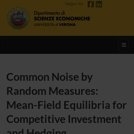
Segui su
Toggl
Common Noise by
Random Measures:
Mean-Field Equilibria for
Competitive Investment
and Hedging