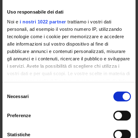
with
Stefanie Hesse, University of Oxford
Uso responsabile dei dati
Noi e
i nostri 1022 partner
trattiamo i vostri dati
personali, ad esempio il vostro numero IP, utilizzando
Referente
tecnologie come i cookie per memorizzare e accedere
Jonathan Yick Yeung Tam
alle informazioni sul vostro dispositivo al fine di
Referente esterno
pubblicare annunci e contenuti personalizzati, misurare
gli annunci e i contenuti, ricercare il pubblico e sviluppare
Data pubblicazione
5 dicembre 2024
i servizi. Avete la possibilità di scegliere chi utilizza i
vostri dati e per quali scopi. Le vostre scelte in materia di
privacy sono applicabili solo su questa proprietà digitale
in cui avete effettuato le vostre scelte. È possibile
Selezione
modificare o revocare il proprio consenso in qualsiasi
Necessari
del
OFFERTA FORMATIVA
momento dalla Dichiarazione sui cookie o facendo clic
consenso
sull'icona di attivazione della privacy.
CORSI DI STUDIO
Preferenze
Con il tuo consenso, vorremmo anche:
DOTTORATI, MASTER E FORMAZIONE SUPERIORE
raccogliere informazioni sulla tua posizione
Statistiche