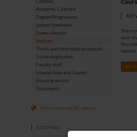
Cours
Courses
Academic Calendar
NE
Degree Programme
Lesson timetable
There y
Exam calendar
your st
Notices
You can 
Thesis and internship proposals
notices
Governing bodies
Faculty staff
MYUN
Scholarships and Grants
Housing service
Documents
International Students
STUDYING