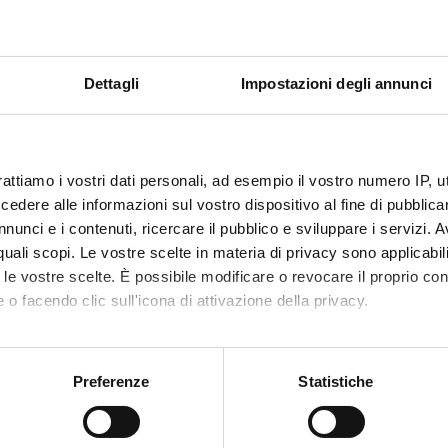
Dettagli
Impostazioni degli annunci
rattiamo i vostri dati personali, ad esempio il vostro numero IP, 
dere alle informazioni sul vostro dispositivo al fine di pubblica
nunci e i contenuti, ricercare il pubblico e sviluppare i servizi. A
r quali scopi. Le vostre scelte in materia di privacy sono applicabi
to le vostre scelte. È possibile modificare o revocare il proprio 
 o facendo clic sull'icona di attivazione della privacy.
mo anche:
oni sulla tua posizione geografica, con un'approssimazione di qu
Preferenze
Statistiche
spositivo, scansionandolo attivamente alla ricerca di caratteristich