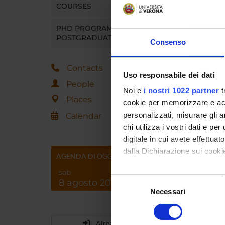
COURSES
PHD PROGRAMMES AND
POSTGRADUATE TRAINING
Consenso
Contacts
Uso responsabile dei dati
People
Noi e
i nostri 1022 partner
t
Places
cookie per memorizzare e acce
personalizzati, misurare gli an
Calendar
chi utilizza i vostri dati e pe
digitale in cui avete effettua
dalla Dichiarazione sui cookie
AGENDA DI OGGI
sab
Con il tuo consenso, vorrem
Selezione
8 agosto 2026
raccogliere informazi
Necessari
del
Identificare il tuo di
consenso
digitali).
Already enrolled?