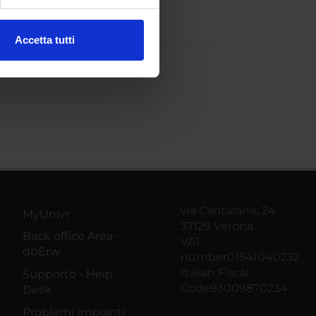
ezione dettagli
. Puoi
Accetta tutti
l media e per analizzare il
ostri partner che si occupano
azioni che hai fornito loro o
via Cantarane, 24
MyUnivr
37129 Verona
Back office Area -
VAT
dbErw
number01541040232
Italian Fiscal
Supporto - Help
Code93009870234
Desk
Problemi Impianti