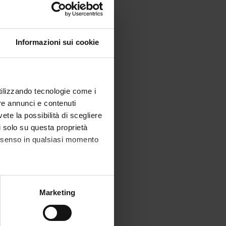
Informazioni sui cookie
utilizzando tecnologie come i
re annunci e contenuti
vete la possibilità di scegliere
li solo su questa proprietà
consenso in qualsiasi momento
alche metro,
Marketing
e specifiche (impronte