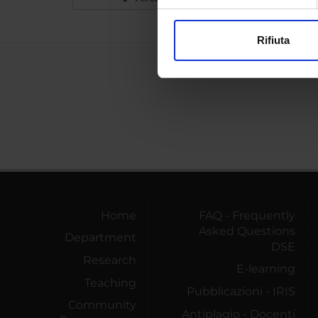
Approfondisci come vengono el
modificare o ritirare il tuo 
Rifiuta
Utilizziamo i cookie per perso
nostro traffico. Condividiamo 
di analisi dei dati web, pubbl
che hanno raccolto dal tuo uti
Home
FAQ - Frequently
Asked Questions
Department
DSE
Research
E-learning
Teaching
Pubblicazioni - IRIS
Community
Antiplagio - Docenti