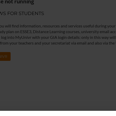
e not running
WS FOR STUDENTS
ou will find information, resources and services useful during your
udy plan on ESSE3, Distance Learning courses, university email acco
log into MyUnivr with your GIA login details: only in this way will 
 from your teachers and your secretariat via email and also via the
IVR