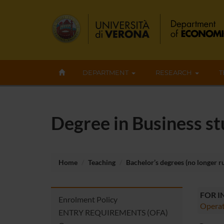
DEPARTMENT
RESEARCH
T
Degree in Business st
Home
Teaching
Bachelor’s degrees (no longer r
FOR 
Enrolment Policy
Operat
ENTRY REQUIREMENTS (OFA)