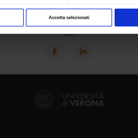
aborati i tuoi dati personali e imposta le tue preferenze nella
s
consenso in qualsiasi momento dalla Dichiarazione sui cookie.
Accetta selezionati
nalizzare contenuti ed annunci, per fornire funzionalità dei socia
inoltre informazioni sul modo in cui utilizzi il nostro sito con i n
Share
icità e social media, i quali potrebbero combinarle con altre inform
lizzo dei loro servizi.