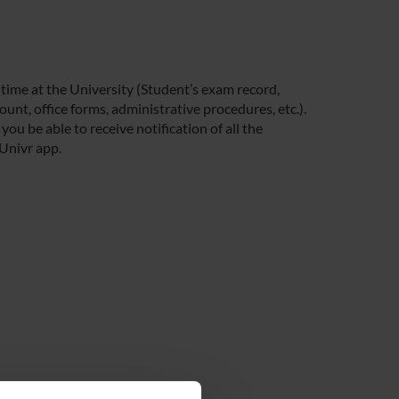
 time at the University (Student’s exam record,
unt, office forms, administrative procedures, etc.).
you be able to receive notification of all the
 Univr app.