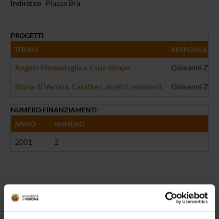
Indirizzo
Piazza Brà
PROGETTI
TITOLO
RESPONSABILI
Angelo Messedaglia e il suo tempo
Giovanni Zalin
Storia di Verona. Caratteri, aspetti, momenti.
Giovanni Zali
NUMERO FINANZIAMENTI
ANNO
NUMERO
2001
2
Contatti
Persone