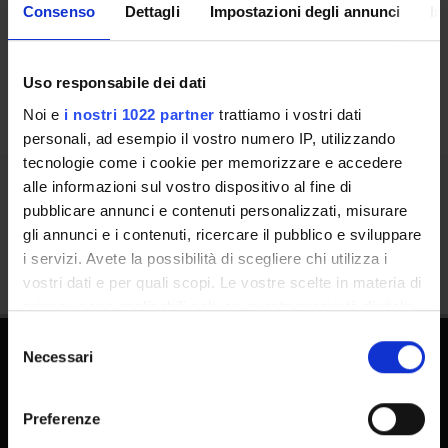
Luoghi
Consenso
Dettagli
Impostazioni degli annunci
In
Calendario
Uso responsabile dei dati
Noi e
i nostri 1022 partner
trattiamo i vostri dati
personali, ad esempio il vostro numero IP, utilizzando
tecnologie come i cookie per memorizzare e accedere
alle informazioni sul vostro dispositivo al fine di
Condividi
pubblicare annunci e contenuti personalizzati, misurare
gli annunci e i contenuti, ricercare il pubblico e sviluppare
i servizi. Avete la possibilità di scegliere chi utilizza i
vostri dati e per quali scopi. Le vostre scelte in materia di
privacy sono applicabili solo su questa proprietà digitale
in cui avete effettuato le vostre scelte. È possibile
Selezione
modificare o revocare il proprio consenso in qualsiasi
Necessari
del
momento dalla Dichiarazione sui cookie o facendo clic
consenso
sull'icona di attivazione della privacy.
Preferenze