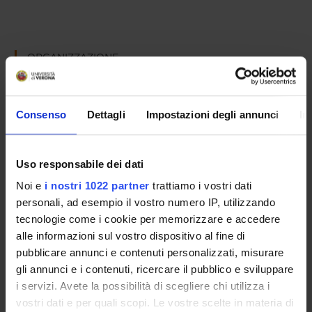
ORGANIZZAZIONE
GOVERNANCE
Consenso
Dettagli
Impostazioni degli annunci
In
COMMISSIONI
UFFICI E STRUTTURE DI SERVIZIO
Uso responsabile dei dati
SERVIZI DI SEGRETERIA STUDENTI
Noi e
i nostri 1022 partner
trattiamo i vostri dati
personali, ad esempio il vostro numero IP, utilizzando
STRUTTURE DEL DIPARTIMENTO
tecnologie come i cookie per memorizzare e accedere
alle informazioni sul vostro dispositivo al fine di
LABORATORI DI RICERCA
pubblicare annunci e contenuti personalizzati, misurare
gli annunci e i contenuti, ricercare il pubblico e sviluppare
CENTRI DI RICERCA
i servizi. Avete la possibilità di scegliere chi utilizza i
vostri dati e per quali scopi. Le vostre scelte in materia di
BIBLIOTECHE