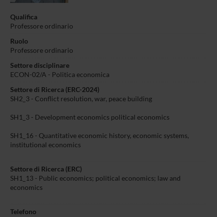
Qualifica
Professore ordinario
Ruolo
Professore ordinario
Settore disciplinare
ECON-02/A - Politica economica
Settore di Ricerca (ERC-2024)
SH2_3 - Conflict resolution, war, peace building
SH1_3 - Development economics political economics
SH1_16 - Quantitative economic history, economic systems,
institutional economics
Settore di Ricerca (ERC)
SH1_13 - Public economics; political economics; law and
economics
Telefono