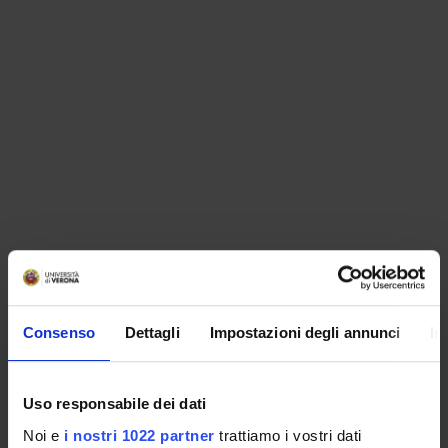
ORGANIZZAZIONE
Consenso
Dettagli
Impostazioni degli annunci
In
GOVERNANCE
COMMISSIONI
Uso responsabile dei dati
UFFICI E STRUTTURE DI SERVIZIO
Noi e
i nostri 1022 partner
trattiamo i vostri dati