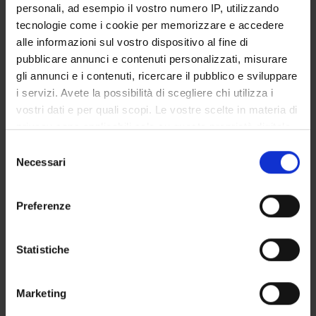
personali, ad esempio il vostro numero IP, utilizzando
SERVIZI DI SEGRETERIA STUDENTI
tecnologie come i cookie per memorizzare e accedere
alle informazioni sul vostro dispositivo al fine di
STRUTTURE DEL DIPARTIMENTO
pubblicare annunci e contenuti personalizzati, misurare
gli annunci e i contenuti, ricercare il pubblico e sviluppare
LABORATORI DI RICERCA
i servizi. Avete la possibilità di scegliere chi utilizza i
vostri dati e per quali scopi. Le vostre scelte in materia di
CENTRI DI RICERCA
privacy sono applicabili solo su questa proprietà digitale
BIBLIOTECHE
in cui avete effettuato le vostre scelte. È possibile
Selezione
modificare o revocare il proprio consenso in qualsiasi
Necessari
del
SPIN OFF E AZIENDE
momento dalla Dichiarazione sui cookie o facendo clic
consenso
sull'icona di attivazione della privacy.
Preferenze
Contatti
Con il tuo consenso, vorremmo anche:
Persone
raccogliere informazioni sulla tua posizione
Statistiche
Luoghi
geografica, con un'approssimazione di qualche
Calendario
metro,
Marketing
Identificare il tuo dispositivo, scansionandolo
attivamente alla ricerca di caratteristiche specifiche