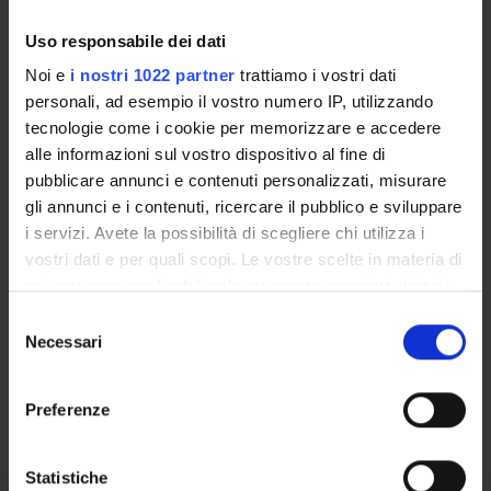
Uso responsabile dei dati
LABORATORI DI RICERCA
Noi e
i nostri 1022 partner
trattiamo i vostri dati
CENTRI DI RICERCA
personali, ad esempio il vostro numero IP, utilizzando
tecnologie come i cookie per memorizzare e accedere
BIBLIOTECHE
alle informazioni sul vostro dispositivo al fine di
pubblicare annunci e contenuti personalizzati, misurare
SPIN OFF E AZIENDE
gli annunci e i contenuti, ricercare il pubblico e sviluppare
i servizi. Avete la possibilità di scegliere chi utilizza i
Contatti
vostri dati e per quali scopi. Le vostre scelte in materia di
Persone
privacy sono applicabili solo su questa proprietà digitale
in cui avete effettuato le vostre scelte. È possibile
Luoghi
Selezione
modificare o revocare il proprio consenso in qualsiasi
Necessari
del
Calendario
momento dalla Dichiarazione sui cookie o facendo clic
consenso
sull'icona di attivazione della privacy.
Preferenze
Con il tuo consenso, vorremmo anche:
raccogliere informazioni sulla tua posizione
Statistiche