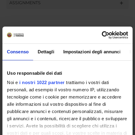
ASSIGNMENTS
ORGANISATION
GOVERNANCE
Consenso
Dettagli
Impostazioni degli annunci
In
COMMITTEES
Uso responsabile dei dati
DEPARTMENT ADMINISTRATION OFFICES
Noi e
i nostri 1022 partner
trattiamo i vostri dati
STUDENT ADMINISTRATION OFFICES
personali, ad esempio il vostro numero IP, utilizzando
tecnologie come i cookie per memorizzare e accedere
DEPARTMENT FACILITIES
alle informazioni sul vostro dispositivo al fine di
pubblicare annunci e contenuti personalizzati, misurare
RESEARCH LABORATORIES
gli annunci e i contenuti, ricercare il pubblico e sviluppare
i servizi. Avete la possibilità di scegliere chi utilizza i
RESEARCH CENTRES
vostri dati e per quali scopi. Le vostre scelte in materia di