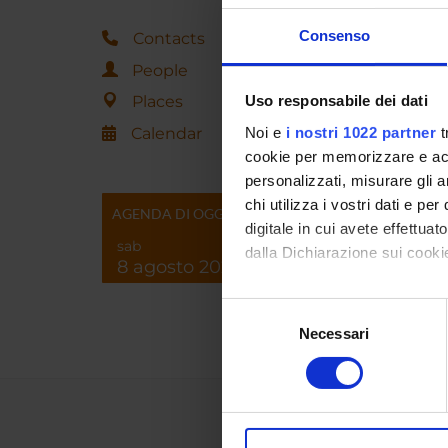
Consenso
OFF
Contacts
People
Wednes
Places
Uso responsabile dei dati
Curric
Calendar
Noi e
i nostri 1022 partner
t
cookie per memorizzare e acce
personalizzati, misurare gli an
chi utilizza i vostri dati e pe
AGENDA DI OGGI
Associat
digitale in cui avete effettua
degree i
sab
dalla Dichiarazione sui cookie
8 agosto 2026
main cur
statisti
Con il tuo consenso, vorrem
Selezione
raccogliere informazi
Necessari
del
Identificare il tuo di
consenso
digitali).
Approfondisci come vengono el
modificare o ritirare il tuo 