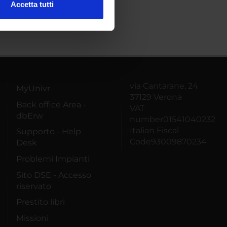
Accetta tutti
l media e per analizzare il
ostri partner che si occupano
azioni che hai fornito loro o
via Cantarane, 24
MyUnivr
37129 Verona
Back office Area -
VAT
dbErw
number01541040232
Italian Fiscal
Supporto - Help
Code93009870234
Desk
Problemi Impianti
Sito DSE - Accesso
riservato
Prestito libri
Missioni