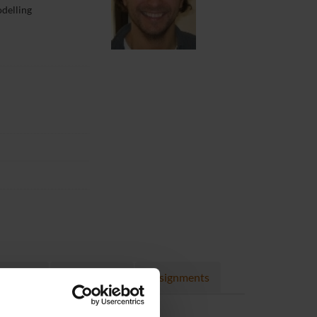
delling
Projects
Publications
Assignments