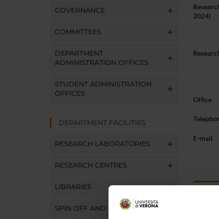
Research
GOVERNANCE
2024)
COMMITTEES
DEPARTMENT
Research
ADMINISTRATION OFFICES
STUDENT ADMINISTRATION
OFFICES
Office
Telepho
DEPARTMENT FACILITIES
E-mail
RESEARCH LABORATORIES
RESEARCH CENTRES
LIBRARIES
Abou
SPIN OFF AND COMPANIES