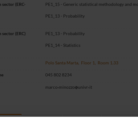
 sector (ERC-
PE1_15 - Generic statistical methodology and mo
PE1_13 - Probability
 sector (ERC)
PE1_13 - Probability
PE1_14 - Statistics
Polo Santa Marta, Floor 1, Room 1.33
ne
045 802 8234
marco
minozzo
univr
it
Teaching
Third mission
Research
t myself
14