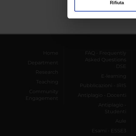
Rifiuta
Utilizziamo i cookie per perso
nostro traffico. Condividiamo 
di analisi dei dati web, pubbl
che hanno raccolto dal tuo uti
Home
FAQ - Frequently
Asked Questions
Department
DSE
Research
E-learning
Teaching
Pubblicazioni - IRIS
Community
Antiplagio - Docenti
Engagement
Antiplagio -
Studenti
Aule
Esami - ESSE3