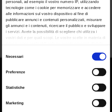
personali, ad esempio il vostro numero IP, utilizzando
tecnologie come i cookie per memorizzare e accedere
alle informazioni sul vostro dispositivo al fine di
pubblicare annunci e contenuti personalizzati, misurare
gli annunci e i contenuti, ricercare il pubblico e sviluppare
Share
i servizi. Avete la possibilità di scegliere chi utilizza i
vostri dati e per quali scopi. Le vostre scelte in materia di
privacy sono applicabili solo su questa proprietà digitale
in cui avete effettuato le vostre scelte. È possibile
Selezione
modificare o revocare il proprio consenso in qualsiasi
Necessari
del
momento dalla Dichiarazione sui cookie o facendo clic
consenso
sull'icona di attivazione della privacy.
Preferenze
Con il tuo consenso, vorremmo anche:
raccogliere informazioni sulla tua posizione
Statistiche
geografica, con un'approssimazione di qualche
FAQ - Frequently Asked Questions DSE
metro,
Marketing
Identificare il tuo dispositivo, scansionandolo
E-learning
attivamente alla ricerca di caratteristiche specifiche