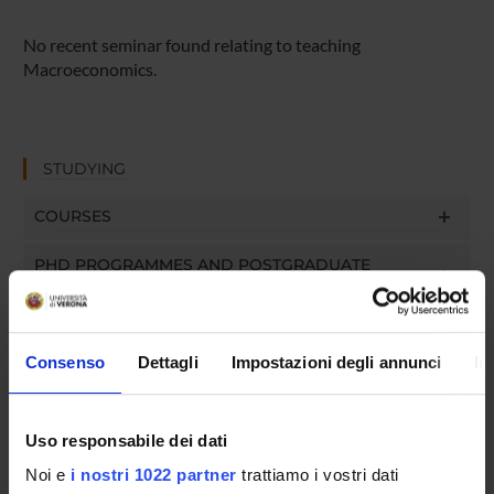
No recent seminar found relating to teaching
Macroeconomics.
STUDYING
COURSES
PHD PROGRAMMES AND POSTGRADUATE
TRAINING
Contacts
Consenso
Dettagli
Impostazioni degli annunci
In
People
Places
Uso responsabile dei dati
Calendar
Noi e
i nostri 1022 partner
trattiamo i vostri dati