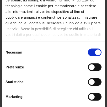
personali, ad esempio il vostro numero IP, utilizzando
STUDENT ADMINISTRATION OFFICES
tecnologie come i cookie per memorizzare e accedere
alle informazioni sul vostro dispositivo al fine di
DEPARTMENT FACILITIES
pubblicare annunci e contenuti personalizzati, misurare
gli annunci e i contenuti, ricercare il pubblico e sviluppare
RESEARCH LABORATORIES
i servizi. Avete la possibilità di scegliere chi utilizza i
vostri dati e per quali scopi. Le vostre scelte in materia di
RESEARCH CENTRES
privacy sono applicabili solo su questa proprietà digitale
in cui avete effettuato le vostre scelte. È possibile
Selezione
LIBRARIES
modificare o revocare il proprio consenso in qualsiasi
Necessari
del
momento dalla Dichiarazione sui cookie o facendo clic
SPIN OFF AND COMPANIES
consenso
sull'icona di attivazione della privacy.
Preferenze
Contacts
Con il tuo consenso, vorremmo anche:
People
raccogliere informazioni sulla tua posizione
Statistiche
Places
geografica, con un'approssimazione di qualche
metro,
Calendar
Marketing
Identificare il tuo dispositivo, scansionandolo
attivamente alla ricerca di caratteristiche specifiche