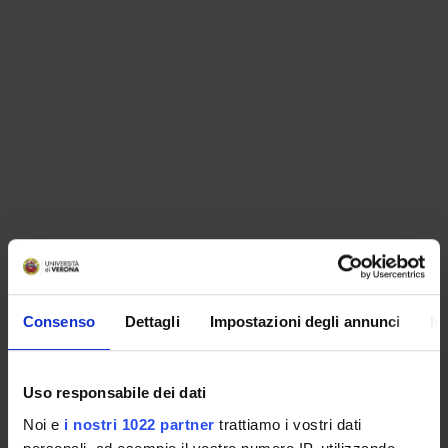
ORGANISATION
Consenso
Dettagli
Impostazioni degli annunci
In
GOVERNANCE
COMMITTEES
Uso responsabile dei dati
Noi e
i nostri 1022 partner
trattiamo i vostri dati
DEPARTMENT ADMINISTRATION OFFICES