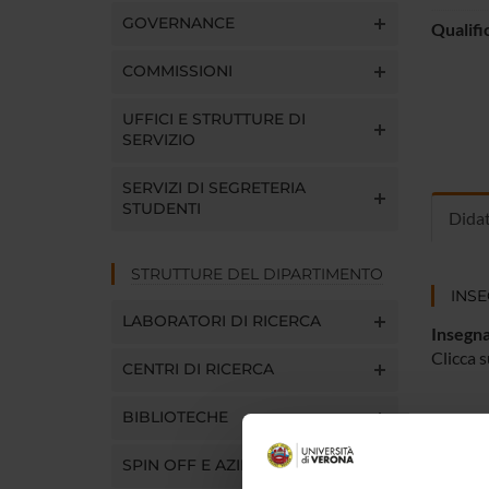
GOVERNANCE
Qualifi
COMMISSIONI
UFFICI E STRUTTURE DI
SERVIZIO
SERVIZI DI SEGRETERIA
STUDENTI
Dida
STRUTTURE DEL DIPARTIMENTO
INS
LABORATORI DI RICERCA
Insegna
Clicca s
CENTRI DI RICERCA
BIBLIOTECHE
SPIN OFF E AZIENDE
CORS