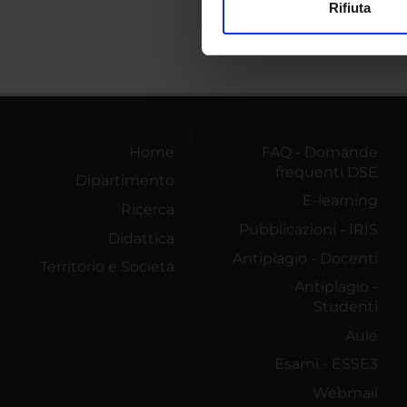
Rifiuta
Utilizziamo i cookie per perso
nostro traffico. Condividiamo 
di analisi dei dati web, pubbl
che hanno raccolto dal tuo uti
Home
FAQ - Domande
frequenti DSE
Dipartimento
E-learning
Ricerca
Pubblicazioni - IRIS
Didattica
Antiplagio - Docenti
Territorio e Società
Antiplagio -
Studenti
Aule
Esami - ESSE3
Webmail