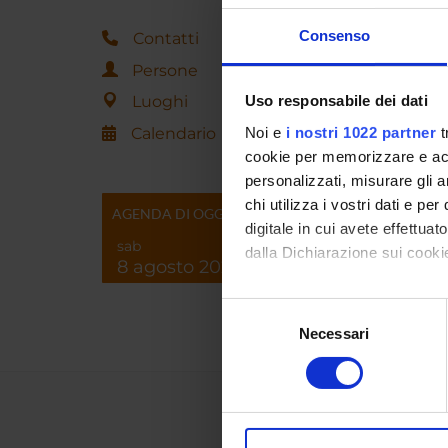
Consenso
Contatti
Laurea
Persone
Matem
Applic
Luoghi
Uso responsabile dei dati
Corso 
Calendario
Noi e
i nostri 1022 partner
t
cookie per memorizzare e acce
personalizzati, misurare gli an
chi utilizza i vostri dati e pe
AGENDA DI OGGI
digitale in cui avete effettua
sab
dalla Dichiarazione sui cookie
8 agosto 2026
Con il tuo consenso, vorrem
Selezione
raccogliere informazi
Necessari
del
Identificare il tuo di
consenso
digitali).
Approfondisci come vengono el
modificare o ritirare il tuo 