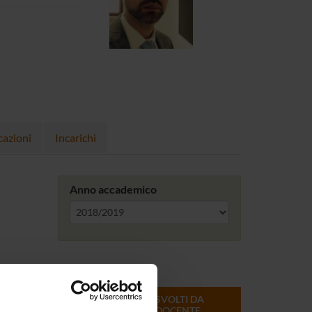
cazioni
Incarichi
Anno accademico
ONLINE
CREDITI
MODULI SVOLTI DA
DEL
QUESTO DOCENTE