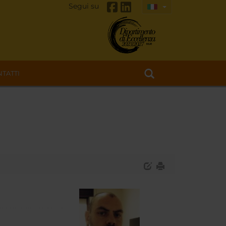
Segui su
TATTI