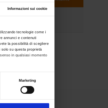
DOCENTE
Informazioni sui cookie
12
utilizzando tecnologie come i
re annunci e contenuti
vete la possibilità di scegliere
li solo su questa proprietà
consenso in qualsiasi momento
alche metro,
Marketing
e specifiche (impronte
ezione dettagli
. Puoi