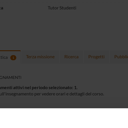
ca
Tutor Studenti
Terza missione
Ricerca
Progetti
Pubbli
ttica
1
EGNAMENTI
menti attivi nel periodo selezionato:
1
.
ull'insegnamento per vedere orari e dettagli del corso.
O
NOME
CREDITI
TOTALI