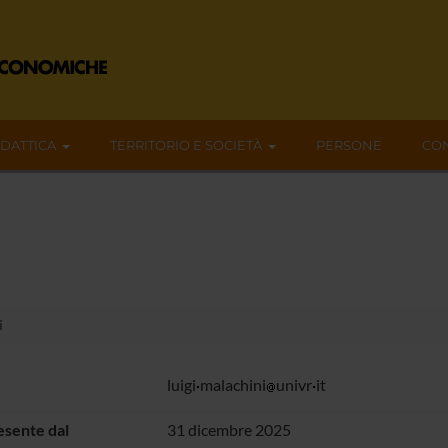
IDATTICA
TERRITORIO E SOCIETÀ
PERSONE
CON
i
luigi
malachini
univr
it
sente dal
31 dicembre 2025