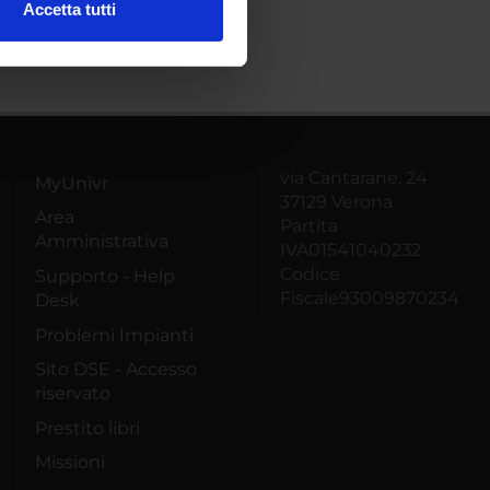
Accetta tutti
l media e per analizzare il
ostri partner che si occupano
azioni che hai fornito loro o
via Cantarane, 24
MyUnivr
37129 Verona
Area
Partita
Amministrativa
IVA01541040232
Codice
Supporto - Help
Fiscale93009870234
Desk
Problemi Impianti
Sito DSE - Accesso
riservato
Prestito libri
Missioni