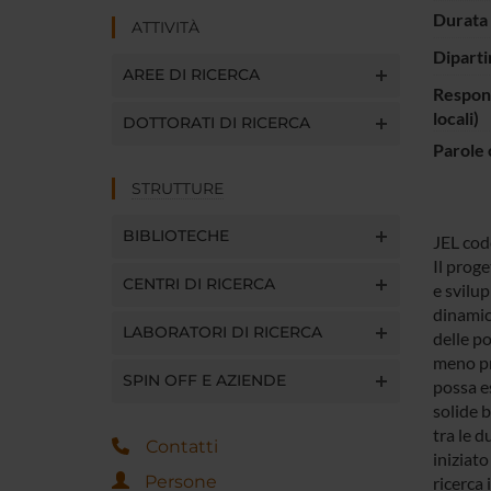
Durata 
ATTIVITÀ
Diparti
AREE DI RICERCA
Respons
locali)
DOTTORATI DI RICERCA
Parole 
STRUTTURE
BIBLIOTECHE
JEL cod
Il prog
CENTRI DI RICERCA
e svilup
dinamica
LABORATORI DI RICERCA
delle po
meno pro
SPIN OFF E AZIENDE
possa e
solide 
tra le d
Contatti
iniziat
Persone
ricerca 