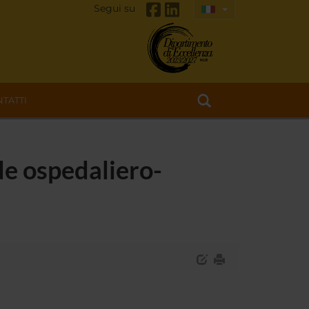
Segui su
TATTI
de ospedaliero-