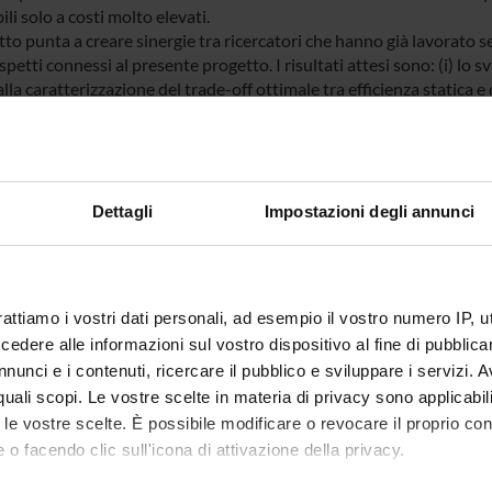
ili solo a costi molto elevati.
tto punta a creare sinergie tra ricercatori che hanno già lavorato s
spetti connessi al presente progetto. I risultati attesi sono: (i) lo 
lla caratterizzazione del trade-off ottimale tra efficienza statica e d
otesi avanzata da alcuni studiosi che alcuni paesi possano decide
do gli spill-over degli incentivi all’efficienza dinamica forniti da alt
vità di R&S, con particolare riferimento alle malattie rare, e un’analisi
Dettagli
Impostazioni degli annunci
 FINANZIATORI:
Finanziamento:
assegnato e gestito dal 
rattiamo i vostri dati personali, ad esempio il vostro numero IP, 
dere alle informazioni sul vostro dispositivo al fine di pubblica
nunci e i contenuti, ricercare il pubblico e sviluppare i servizi. A
ECIPANTI AL PROGETTO
r quali scopi. Le vostre scelte in materia di privacy sono applicabi
to le vostre scelte. È possibile modificare o revocare il proprio 
a Bonvento
Paolo Pe
 o facendo clic sull'icona di attivazione della privacy.