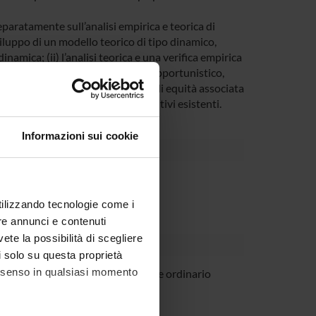
eparatamente sull’analisi empirica e teorica di
sviluppo di un modello teorico di tipo dinamico,
inamica; (ii) l’analisi teorica e una verifica empirica
re di adottare un comportamento opportunistico,
ri (iii) un’analisi della dimensione di equità associata
 empirica dell’efficacia degli incentivi esistenti.
Informazioni sui cookie
Dipartimento
utilizzando tecnologie come i
re annunci e contenuti
vete la possibilità di scegliere
li solo su questa proprietà
consenso in qualsiasi momento
rtile
Professore ordinario