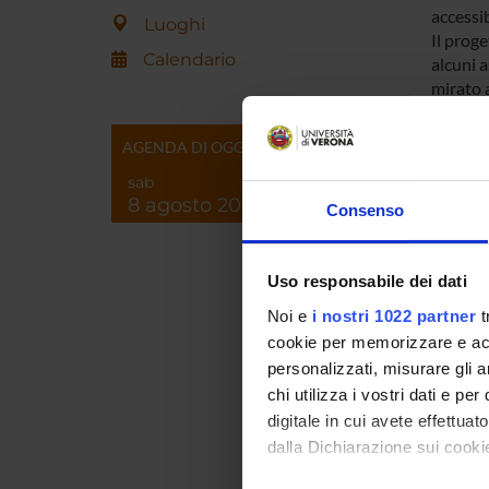
accessib
Luoghi
Il proge
Calendario
alcuni a
mirato a
dell’ip
sfruttan
AGENDA DI OGGI
all’atti
sab
8 agosto 2026
Consenso
ENTI
Uso responsabile dei dati
Noi e
i nostri 1022 partner
t
cookie per memorizzare e acce
personalizzati, misurare gli an
PART
chi utilizza i vostri dati e pe
digitale in cui avete effettua
Barbar
dalla Dichiarazione sui cookie