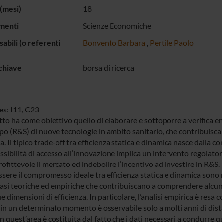
(mesi)
18
menti
Scienze Economiche
abili (o referenti
Bonvento Barbara
,
Pertile Paolo
chiave
borsa di ricerca
es: I11, C23
etto ha come obiettivo quello di elaborare e sottoporre a verifica 
po (R&S) di nuove tecnologie in ambito sanitario, che contribuisca a 
. Il tipico trade-off tra efficienza statica e dinamica nasce dalla c
ssibilità di accesso all’innovazione implica un intervento regolato
fittevole il mercato ed indebolire l’incentivo ad investire in R&S. 
ssere il compromesso ideale tra efficienza statica e dinamica sono 
basi teoriche ed empiriche che contribuiscano a comprendere alcu
ue dimensioni di efficienza. In particolare, l’analisi empirica è resa 
o in un determinato momento è osservabile solo a molti anni di dist
in quest’area è costituita dal fatto che i dati necessari a condurre q