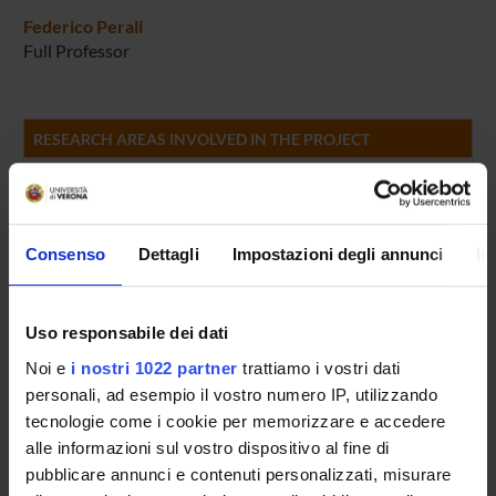
Federico Perali
Full Professor
RESEARCH AREAS INVOLVED IN THE PROJECT
Macroeconomia, Economia internazionale e Sviluppo
Demographic Economics
Environmental Economics
Consenso
Dettagli
Impostazioni degli annunci
In
Finanza quantitativa
General Financial Markets
Uso responsabile dei dati
Economia sanitaria
Noi e
i nostri 1022 partner
trattiamo i vostri dati
Health
personali, ad esempio il vostro numero IP, utilizzando
tecnologie come i cookie per memorizzare e accedere
Economia del benessere e delle scelte collettive
alle informazioni sul vostro dispositivo al fine di
Household Behavior and Family Economics
pubblicare annunci e contenuti personalizzati, misurare
Analisi delle politiche pubbliche