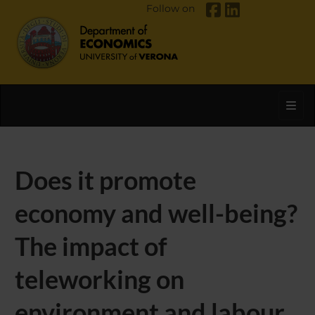
Follow on
Toggl
Does it promote
economy and well-being?
The impact of
teleworking on
environment and labour