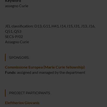
Keyword
assegno Curie
JEL classification: D13, G11, H41, I14, I15, I31, J13, J16,
Q51, Q53
SECS-P/02
Assegno Curie
SPONSORS:
Commissione Europea (Marie Curie fellowship)
Funds:
assigned and managed by the department
PROJECT PARTICIPANTS
Eleftherios Giovanis