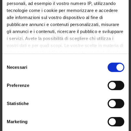
personali, ad esempio il vostro numero IP, utilizzando
Graziano Pravadelli
Professore ordinario (Dipartimento Ingegneria per la
tecnologie come i cookie per memorizzare e accedere
medicina di innovazione)
alle informazioni sul vostro dispositivo al fine di
Nicola Sansonetto
pubblicare annunci e contenuti personalizzati, misurare
Professore associato (Dipartimento Informatica)
gli annunci e i contenuti, ricercare il pubblico e sviluppare
i servizi. Avete la possibilità di scegliere chi utilizza i
Tiziano Villa
Professore a contratto (Dipartimento Informatica)
vostri dati e per quali scopi. Le vostre scelte in materia di
privacy sono applicabili solo su questa proprietà digitale
in cui avete effettuato le vostre scelte. È possibile
Selezione
modificare o revocare il proprio consenso in qualsiasi
COMPETENZE
Necessari
del
momento dalla Dichiarazione sui cookie o facendo clic
consenso
PROGETTI
sull'icona di attivazione della privacy.
Preferenze
Con il tuo consenso, vorremmo anche:
raccogliere informazioni sulla tua posizione
Statistiche
geografica, con un'approssimazione di qualche
ATTIVITÀ
metro,
Marketing
Identificare il tuo dispositivo, scansionandolo
AREE DI RICERCA
attivamente alla ricerca di caratteristiche specifiche