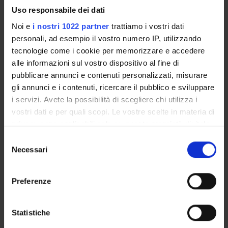
Exam calendar
Uso responsabile dei dati
Notices
Noi e
i nostri 1022 partner
trattiamo i vostri dati
Thesis and internship proposals
personali, ad esempio il vostro numero IP, utilizzando
Governing bodies
tecnologie come i cookie per memorizzare e accedere
Faculty staff
alle informazioni sul vostro dispositivo al fine di
Student Career Management
pubblicare annunci e contenuti personalizzati, misurare
Scholarships and Grants
gli annunci e i contenuti, ricercare il pubblico e sviluppare
Documents
i servizi. Avete la possibilità di scegliere chi utilizza i
vostri dati e per quali scopi. Le vostre scelte in materia di
privacy sono applicabili solo su questa proprietà digitale
STUDYING
in cui avete effettuato le vostre scelte. È possibile
Selezione
modificare o revocare il proprio consenso in qualsiasi
COURSES
Necessari
del
momento dalla Dichiarazione sui cookie o facendo clic
consenso
PHD PROGRAMMES AND POSTGRADUATE
sull'icona di attivazione della privacy.
Preferenze
TRAINING
Con il tuo consenso, vorremmo anche:
Contacts
raccogliere informazioni sulla tua posizione
Statistiche
People
geografica, con un'approssimazione di qualche