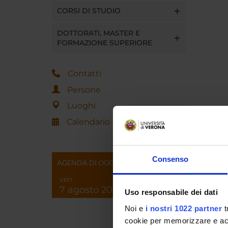
CORSI DI STUDIO
DOTTORATI, MASTER E
FORMAZIONE SUPERIORE
Contatti
Persone
Luoghi
Calendario
Consenso
AGENDA DI OGGI
ven
7 agosto 2026
Uso responsabile dei dati
Noi e
i nostri 1022 partner
t
cookie per memorizzare e acce