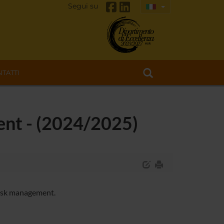
Segui su
TATTI
ment - (2024/2025)
risk management.