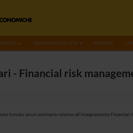
IDATTICA
TERRITORIO E SOCIETÀ
PERSONE
CON
nari - Financial risk manage
tato trovato alcun seminario relativo all'insegnamento Financial 