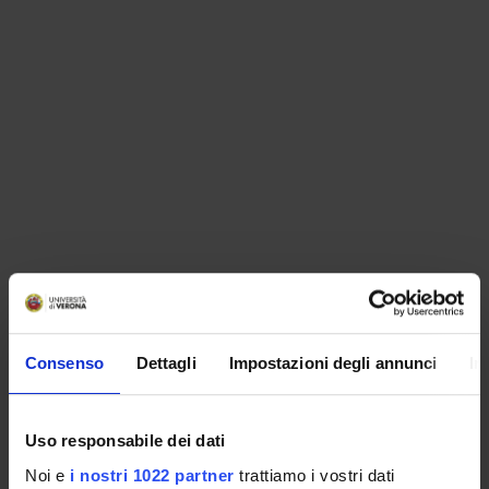
ORGANIZZAZIONE
Consenso
Dettagli
Impostazioni degli annunci
In
GOVERNANCE
COMMISSIONI
Uso responsabile dei dati
UFFICI E STRUTTURE DI SERVIZIO
Noi e
i nostri 1022 partner
trattiamo i vostri dati