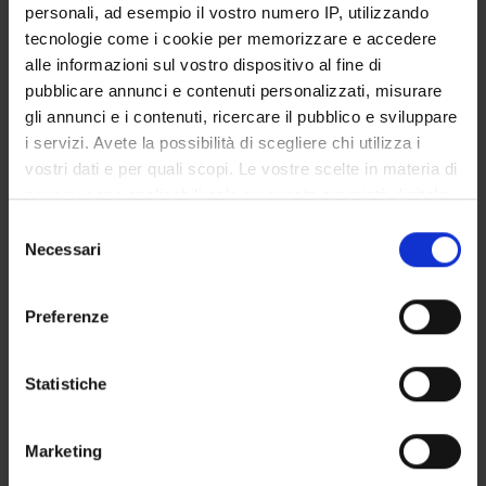
personali, ad esempio il vostro numero IP, utilizzando
SERVIZI DI SEGRETERIA STUDENTI
tecnologie come i cookie per memorizzare e accedere
alle informazioni sul vostro dispositivo al fine di
STRUTTURE DEL DIPARTIMENTO
pubblicare annunci e contenuti personalizzati, misurare
gli annunci e i contenuti, ricercare il pubblico e sviluppare
LABORATORI DI RICERCA
i servizi. Avete la possibilità di scegliere chi utilizza i
vostri dati e per quali scopi. Le vostre scelte in materia di
CENTRI DI RICERCA
privacy sono applicabili solo su questa proprietà digitale
BIBLIOTECHE
in cui avete effettuato le vostre scelte. È possibile
Selezione
modificare o revocare il proprio consenso in qualsiasi
Necessari
del
SPIN OFF E AZIENDE
momento dalla Dichiarazione sui cookie o facendo clic
consenso
sull'icona di attivazione della privacy.
Preferenze
Contatti
Con il tuo consenso, vorremmo anche:
Persone
raccogliere informazioni sulla tua posizione
Statistiche
Luoghi
geografica, con un'approssimazione di qualche
Calendario
metro,
Marketing
Identificare il tuo dispositivo, scansionandolo
attivamente alla ricerca di caratteristiche specifiche