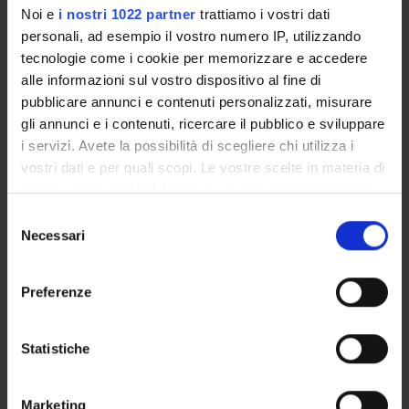
Noi e
i nostri 1022 partner
trattiamo i vostri dati
Paola Bertoli
personali, ad esempio il vostro numero IP, utilizzando
Referente esterno
tecnologie come i cookie per memorizzare e accedere
Data pubblicazione
alle informazioni sul vostro dispositivo al fine di
22 gennaio 2026
pubblicare annunci e contenuti personalizzati, misurare
gli annunci e i contenuti, ricercare il pubblico e sviluppare
i servizi. Avete la possibilità di scegliere chi utilizza i
vostri dati e per quali scopi. Le vostre scelte in materia di
privacy sono applicabili solo su questa proprietà digitale
OFFERTA FORMATIVA
in cui avete effettuato le vostre scelte. È possibile
Selezione
modificare o revocare il proprio consenso in qualsiasi
Necessari
CORSI DI STUDIO
del
momento dalla Dichiarazione sui cookie o facendo clic
consenso
DOTTORATI, MASTER E FORMAZIONE SUPERIORE
sull'icona di attivazione della privacy.
Preferenze
Con il tuo consenso, vorremmo anche:
Contatti
raccogliere informazioni sulla tua posizione
Statistiche
Persone
geografica, con un'approssimazione di qualche
Luoghi
metro,
Marketing
Calendario