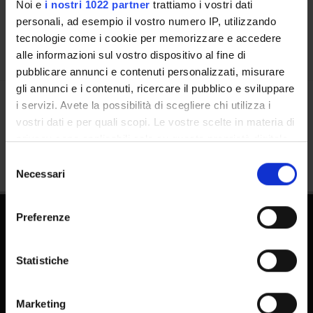
Calendar
Noi e
i nostri 1022 partner
trattiamo i vostri dati
personali, ad esempio il vostro numero IP, utilizzando
tecnologie come i cookie per memorizzare e accedere
alle informazioni sul vostro dispositivo al fine di
pubblicare annunci e contenuti personalizzati, misurare
gli annunci e i contenuti, ricercare il pubblico e sviluppare
i servizi. Avete la possibilità di scegliere chi utilizza i
Share
vostri dati e per quali scopi. Le vostre scelte in materia di
privacy sono applicabili solo su questa proprietà digitale
in cui avete effettuato le vostre scelte. È possibile
Selezione
modificare o revocare il proprio consenso in qualsiasi
Necessari
del
momento dalla Dichiarazione sui cookie o facendo clic
consenso
sull'icona di attivazione della privacy.
Preferenze
Con il tuo consenso, vorremmo anche:
raccogliere informazioni sulla tua posizione
Statistiche
geografica, con un'approssimazione di qualche
metro,
Marketing
FAQ - Frequently Asked Questions DSE
Identificare il tuo dispositivo, scansionandolo