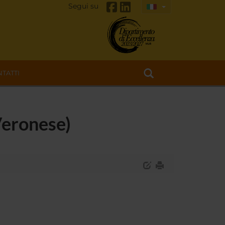
Segui su
TATTI
Veronese)