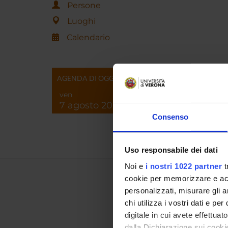
Persone
Luoghi
Calendario
AGENDA DI OGGI
ven
7 agosto 2026
Consenso
Uso responsabile dei dati
Noi e
i nostri 1022 partner
t
cookie per memorizzare e acce
personalizzati, misurare gli an
chi utilizza i vostri dati e pe
digitale in cui avete effettua
dalla Dichiarazione sui cookie