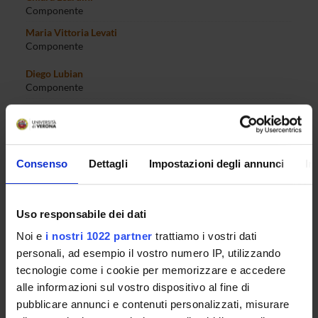
Componente
Maria Vittoria Levati
Componente
Diego Lubian
Componente
Gianpaolo Mariutti
Componente
Martina Menon
Componente
Consenso
Dettagli
Impostazioni degli annunci
In
Marco Minozzo
Componente
Uso responsabile dei dati
Giorgio Mion
Componente
Noi e
i nostri 1022 partner
trattiamo i vostri dati
Sara Moggi
personali, ad esempio il vostro numero IP, utilizzando
Componente
tecnologie come i cookie per memorizzare e accedere
Enrico Moretto
alle informazioni sul vostro dispositivo al fine di
Membro
pubblicare annunci e contenuti personalizzati, misurare