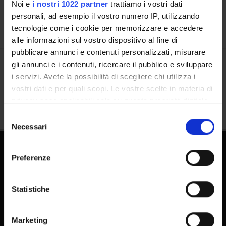
Noi e
i nostri 1022 partner
trattiamo i vostri dati
personali, ad esempio il vostro numero IP, utilizzando
tecnologie come i cookie per memorizzare e accedere
alle informazioni sul vostro dispositivo al fine di
pubblicare annunci e contenuti personalizzati, misurare
gli annunci e i contenuti, ricercare il pubblico e sviluppare
Condividi
i servizi. Avete la possibilità di scegliere chi utilizza i
vostri dati e per quali scopi. Le vostre scelte in materia di
privacy sono applicabili solo su questa proprietà digitale
in cui avete effettuato le vostre scelte. È possibile
Selezione
modificare o revocare il proprio consenso in qualsiasi
Necessari
del
momento dalla Dichiarazione sui cookie o facendo clic
consenso
sull'icona di attivazione della privacy.
Preferenze
Con il tuo consenso, vorremmo anche:
raccogliere informazioni sulla tua posizione
Statistiche
geografica, con un'approssimazione di qualche
metro,
FAQ - Domande frequenti DSE
Marketing
Identificare il tuo dispositivo, scansionandolo