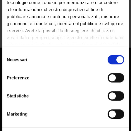
tecnologie come i cookie per memorizzare e accedere
alle informazioni sul vostro dispositivo al fine di
Condividi
pubblicare annunci e contenuti personalizzati, misurare
gli annunci e i contenuti, ricercare il pubblico e sviluppare
i servizi. Avete la possibilità di scegliere chi utilizza i
vostri dati e per quali scopi. Le vostre scelte in materia di
privacy sono applicabili solo su questa proprietà digitale
in cui avete effettuato le vostre scelte. È possibile
Selezione
modificare o revocare il proprio consenso in qualsiasi
Necessari
del
momento dalla Dichiarazione sui cookie o facendo clic
consenso
sull'icona di attivazione della privacy.
Preferenze
Con il tuo consenso, vorremmo anche:
raccogliere informazioni sulla tua posizione
Statistiche
FAQ - Domande frequenti DSE
geografica, con un'approssimazione di qualche
E-learning
metro,
Marketing
Pubblicazioni - IRIS
Identificare il tuo dispositivo, scansionandolo
attivamente alla ricerca di caratteristiche specifiche
Antiplagio - Docenti
(impronte digitali).