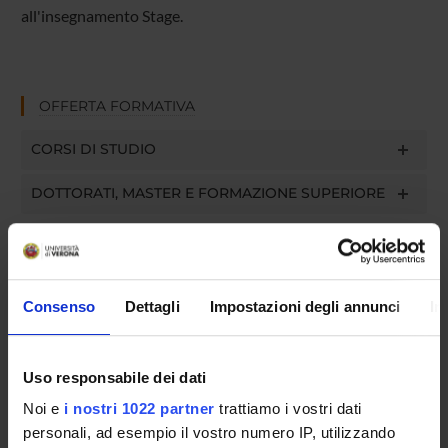
all'insegnamento Stage.
OFFERTA FORMATIVA
CORSI DI STUDIO
DOTTORATI, MASTER E FORMAZIONE SUPERIORE
Contatti
Persone
Luoghi
Consenso
Dettagli
Impostazioni degli annunci
In
Calendario
Uso responsabile dei dati
Noi e
i nostri 1022 partner
trattiamo i vostri dati
personali, ad esempio il vostro numero IP, utilizzando